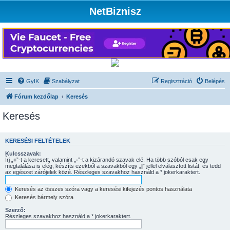
NetBiznisz
GyIK
Szabályzat
Regisztráció
Belépés
Fórum kezdőlap
Keresés
Keresés
KERESÉSI FELTÉTELEK
Kulcsszavak:
Írj „
+
”-t a keresett, valamint „
-
”-t a kizárandó szavak elé. Ha több szóból csak egy
megtalálása is elég, készíts ezekből a szavakból egy „
|
” jellel elválasztott listát, és tedd
az egészet zárójelek közé. Részleges szavakhoz használd a * jokerkaraktert.
Keresés az összes szóra vagy a keresési kifejezés pontos használata
Keresés bármely szóra
Szerző:
Részleges szavakhoz használd a * jokerkaraktert.