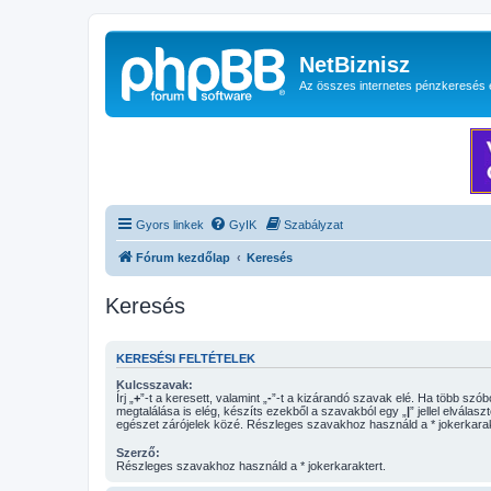
NetBiznisz
Az összes internetes pénzkeresés 
Gyors linkek
GyIK
Szabályzat
Fórum kezdőlap
Keresés
Keresés
KERESÉSI FELTÉTELEK
Kulcsszavak:
Írj „
+
”-t a keresett, valamint „
-
”-t a kizárandó szavak elé. Ha több szóból csak egy
megtalálása is elég, készíts ezekből a szavakból egy „
|
” jellel elválasz
egészet zárójelek közé. Részleges szavakhoz használd a * jokerkarak
Szerző:
Részleges szavakhoz használd a * jokerkaraktert.