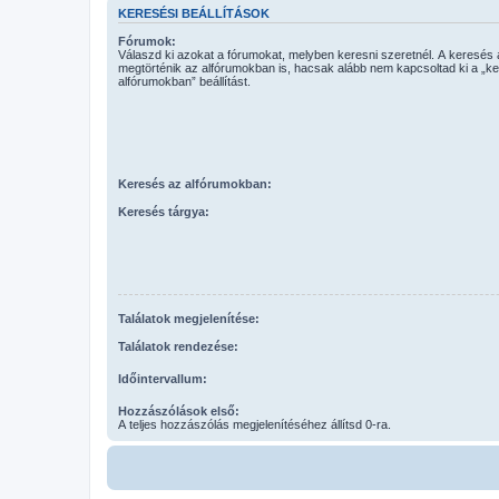
KERESÉSI BEÁLLÍTÁSOK
Fórumok:
Válaszd ki azokat a fórumokat, melyben keresni szeretnél. A keresés
megtörténik az alfórumokban is, hacsak alább nem kapcsoltad ki a „k
alfórumokban” beállítást.
Keresés az alfórumokban:
Keresés tárgya:
Találatok megjelenítése:
Találatok rendezése:
Időintervallum:
Hozzászólások első:
A teljes hozzászólás megjelenítéséhez állítsd 0-ra.