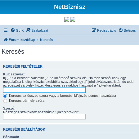
NetBiznisz
GyIK
Szabályzat
Regisztráció
Belépés
Fórum kezdőlap
Keresés
Keresés
KERESÉSI FELTÉTELEK
Kulcsszavak:
Írj „
+
”-t a keresett, valamint „
-
”-t a kizárandó szavak elé. Ha több szóból csak egy
megtalálása is elég, készíts ezekből a szavakból egy „
|
” jellel elválasztott listát, és tedd
az egészet zárójelek közé. Részleges szavakhoz használd a * jokerkaraktert.
Keresés az összes szóra vagy a keresési kifejezés pontos használata
Keresés bármely szóra
Szerző:
Részleges szavakhoz használd a * jokerkaraktert.
KERESÉSI BEÁLLÍTÁSOK
Fórumok: