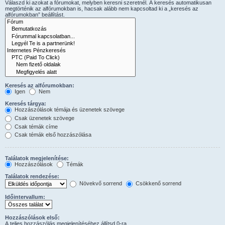
Válaszd ki azokat a fórumokat, melyben keresni szeretnél. A keresés automatikusan
megtörténik az alfórumokban is, hacsak alább nem kapcsoltad ki a „keresés az
alfórumokban” beállítást.
Keresés az alfórumokban:
Igen
Nem
Keresés tárgya:
Hozzászólások témája és üzenetek szövege
Csak üzenetek szövege
Csak témák címe
Csak témák első hozzászólása
Találatok megjelenítése:
Hozzászólások
Témák
Találatok rendezése:
Növekvő sorrend
Csökkenő sorrend
Időintervallum:
Hozzászólások első:
A teljes hozzászólás megjelenítéséhez állítsd 0-ra.