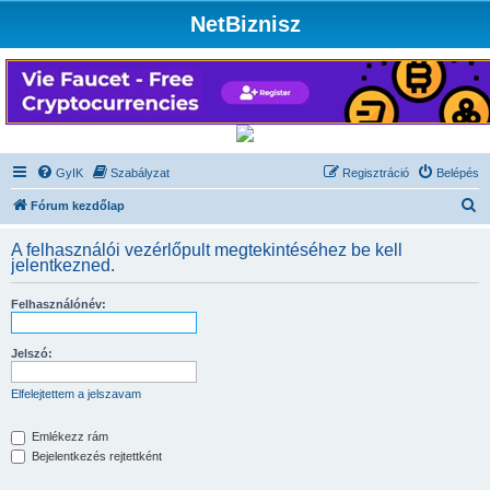
NetBiznisz
GyIK
Szabályzat
Regisztráció
Belépés
K
Fórum kezdőlap
e
A felhasználói vezérlőpult megtekintéséhez be kell
r
jelentkezned.
e
Felhasználónév:
s
é
Jelszó:
s
Elfelejtettem a jelszavam
Emlékezz rám
Bejelentkezés rejtettként