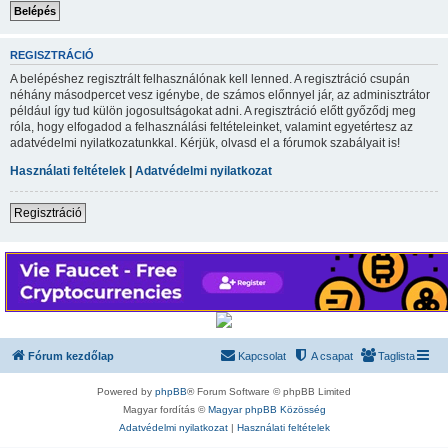
REGISZTRÁCIÓ
A belépéshez regisztrált felhasználónak kell lenned. A regisztráció csupán
néhány másodpercet vesz igénybe, de számos előnnyel jár, az adminisztrátor
például így tud külön jogosultságokat adni. A regisztráció előtt győződj meg
róla, hogy elfogadod a felhasználási feltételeinket, valamint egyetértesz az
adatvédelmi nyilatkozatunkkal. Kérjük, olvasd el a fórumok szabályait is!
Használati feltételek
|
Adatvédelmi nyilatkozat
Regisztráció
Fórum kezdőlap
Kapcsolat
A csapat
Taglista
Powered by
phpBB
® Forum Software © phpBB Limited
Magyar fordítás ©
Magyar phpBB Közösség
Adatvédelmi nyilatkozat
|
Használati feltételek