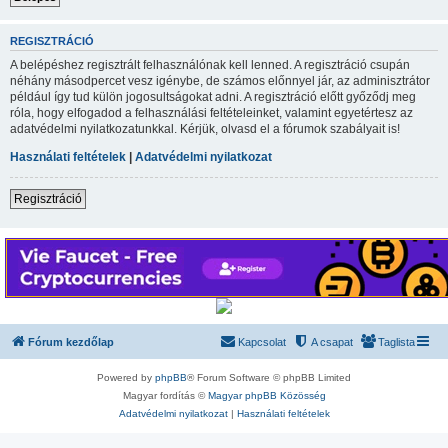
REGISZTRÁCIÓ
A belépéshez regisztrált felhasználónak kell lenned. A regisztráció csupán
néhány másodpercet vesz igénybe, de számos előnnyel jár, az adminisztrátor
például így tud külön jogosultságokat adni. A regisztráció előtt győződj meg
róla, hogy elfogadod a felhasználási feltételeinket, valamint egyetértesz az
adatvédelmi nyilatkozatunkkal. Kérjük, olvasd el a fórumok szabályait is!
Használati feltételek
|
Adatvédelmi nyilatkozat
Regisztráció
Fórum kezdőlap
Kapcsolat
A csapat
Taglista
Powered by
phpBB
® Forum Software © phpBB Limited
Magyar fordítás ©
Magyar phpBB Közösség
Adatvédelmi nyilatkozat
|
Használati feltételek