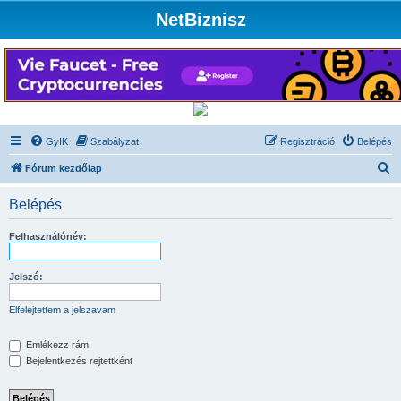
NetBiznisz
GyIK
Szabályzat
Regisztráció
Belépés
K
Fórum kezdőlap
e
Belépés
r
e
Felhasználónév:
s
é
Jelszó:
s
Elfelejtettem a jelszavam
Emlékezz rám
Bejelentkezés rejtettként