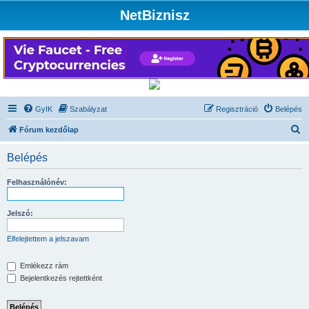
NetBiznisz
GyIK
Szabályzat
Regisztráció
Belépés
K
Fórum kezdőlap
e
Belépés
r
e
Felhasználónév:
s
é
Jelszó:
s
Elfelejtettem a jelszavam
Emlékezz rám
Bejelentkezés rejtettként