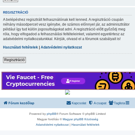
REGISZTRÁCIÓ
A belépéshez regisztrált felhasználónak kell lenned. A regisztráció csupán
néhány másodpercet vesz igénybe, de számos előnnyel jár, az adminisztrátor
például így tud külön jogosultságokat adni. A regisztráció előtt győződj meg
róla, hogy elfogadod a felhasználási feltételeinket, valamint egyetértesz az
adatvédelmi nyilatkozatunkkal. Kérjük, olvasd el a fórumok szabályait is!
Használati feltételek
|
Adatvédelmi nyilatkozat
Regisztráció
Fórum kezdőlap
Kapcsolat
A csapat
Taglista
Powered by
phpBB
® Forum Software © phpBB Limited
Magyar fordítás ©
Magyar phpBB Közösség
Adatvédelmi nyilatkozat
|
Használati feltételek