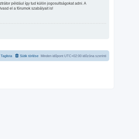
rátor például így tud külön jogosultságokat adni. A
lvasd el a fórumok szabályait is!
Taglista
Sütik törlése
Minden időpont
UTC+02:00
időzóna szerinti