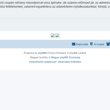
ráció csupán néhány másodpercet vesz igénybe, de számos előnnyel jár, az adminiszt
ási feltételeinket, valamint egyetértesz az adatvédelmi nyilatkozatunkkal. Kérjük, o
Kapcsolat
A csapat
Powered by
phpBB
® Forum Software © phpBB Limited
Magyar fordítás ©
Magyar phpBB Közösség
Adatvédelmi nyilatkozat
|
Használati feltételek