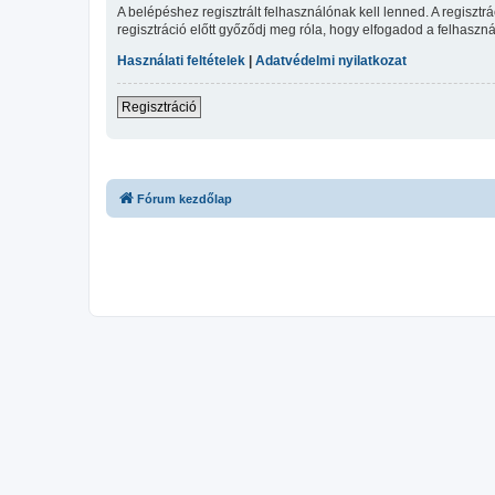
A belépéshez regisztrált felhasználónak kell lenned. A regiszt
regisztráció előtt győződj meg róla, hogy elfogadod a felhasznál
Használati feltételek
|
Adatvédelmi nyilatkozat
Regisztráció
Fórum kezdőlap