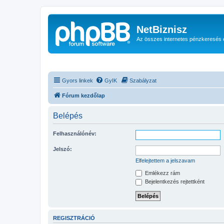
NetBiznisz
Az összes internetes pénzkeresés 
Gyors linkek
GyIK
Szabályzat
Fórum kezdőlap
Belépés
Felhasználónév:
Jelszó:
Elfelejtettem a jelszavam
Emlékezz rám
Bejelentkezés rejtettként
REGISZTRÁCIÓ