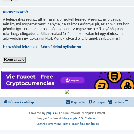
REGISZTRÁCIÓ
A belépéshez regisztrált felhasználónak kell lenned. A regisztráció csupán
néhány másodpercet vesz igénybe, de számos előnnyel jár, az adminisztrátor
például így tud külön jogosultságokat adni. A regisztráció előtt győződj meg
róla, hogy elfogadod a felhasználási feltételeinket, valamint egyetértesz az
adatvédelmi nyilatkozatunkkal. Kérjük, olvasd el a fórumok szabályait is!
Használati feltételek
|
Adatvédelmi nyilatkozat
Regisztráció
Fórum kezdőlap
Kapcsolat
A csapat
Taglista
Powered by
phpBB
® Forum Software © phpBB Limited
Magyar fordítás ©
Magyar phpBB Közösség
Adatvédelmi nyilatkozat
|
Használati feltételek