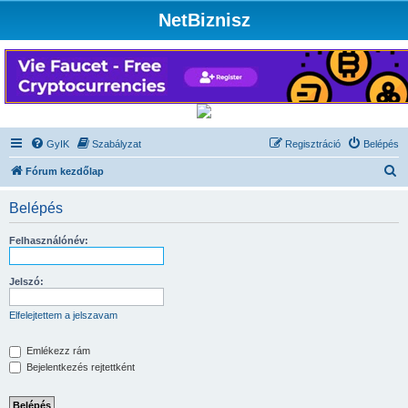
NetBiznisz
GyIK
Szabályzat
Regisztráció
Belépés
K
Fórum kezdőlap
e
Belépés
r
e
Felhasználónév:
s
é
Jelszó:
s
Elfelejtettem a jelszavam
Emlékezz rám
Bejelentkezés rejtettként