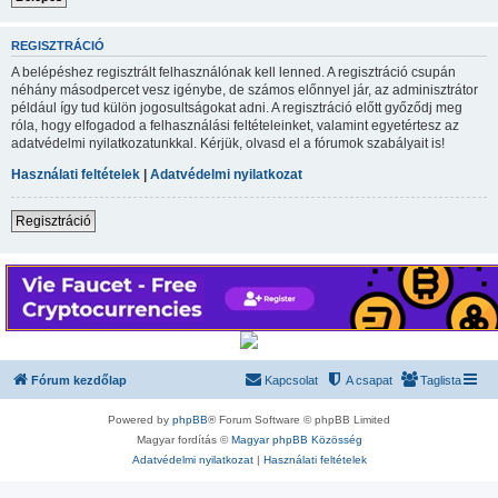
REGISZTRÁCIÓ
A belépéshez regisztrált felhasználónak kell lenned. A regisztráció csupán
néhány másodpercet vesz igénybe, de számos előnnyel jár, az adminisztrátor
például így tud külön jogosultságokat adni. A regisztráció előtt győződj meg
róla, hogy elfogadod a felhasználási feltételeinket, valamint egyetértesz az
adatvédelmi nyilatkozatunkkal. Kérjük, olvasd el a fórumok szabályait is!
Használati feltételek
|
Adatvédelmi nyilatkozat
Regisztráció
Fórum kezdőlap
Kapcsolat
A csapat
Taglista
Powered by
phpBB
® Forum Software © phpBB Limited
Magyar fordítás ©
Magyar phpBB Közösség
Adatvédelmi nyilatkozat
|
Használati feltételek