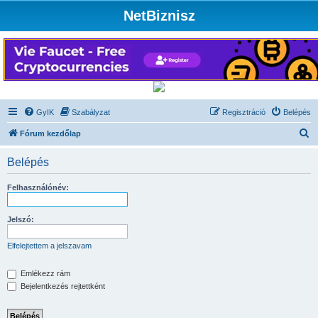
NetBiznisz
GyIK
Szabályzat
Regisztráció
Belépés
K
Fórum kezdőlap
e
Belépés
r
e
Felhasználónév:
s
é
Jelszó:
s
Elfelejtettem a jelszavam
Emlékezz rám
Bejelentkezés rejtettként