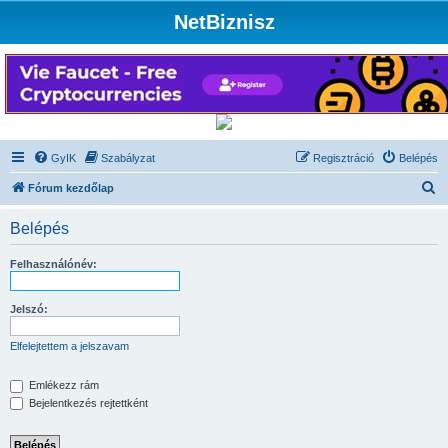
NetBiznisz
GyIK
Szabályzat
Regisztráció
Belépés
K
Fórum kezdőlap
e
Belépés
r
e
Felhasználónév:
s
é
Jelszó:
s
Elfelejtettem a jelszavam
Emlékezz rám
Bejelentkezés rejtettként