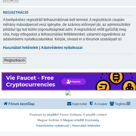
REGISZTRÁCIÓ
A belépéshez regisztrált felhasználónak kell lenned. A regisztráció csupán
néhány másodpercet vesz igénybe, de számos előnnyel jár, az adminisztrátor
például így tud külön jogosultságokat adni. A regisztráció előtt győződj meg
róla, hogy elfogadod a felhasználási feltételeinket, valamint egyetértesz az
adatvédelmi nyilatkozatunkkal. Kérjük, olvasd el a fórumok szabályait is!
Használati feltételek
|
Adatvédelmi nyilatkozat
Regisztráció
Fórum kezdőlap
Kapcsolat
A csapat
Taglista
Powered by
phpBB
® Forum Software © phpBB Limited
Magyar fordítás ©
Magyar phpBB Közösség
Adatvédelmi nyilatkozat
|
Használati feltételek