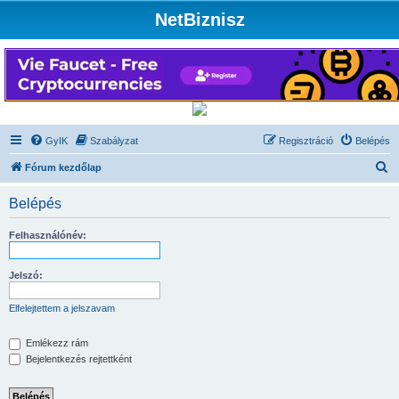
NetBiznisz
GyIK
Szabályzat
Regisztráció
Belépés
K
Fórum kezdőlap
e
Belépés
r
e
Felhasználónév:
s
é
Jelszó:
s
Elfelejtettem a jelszavam
Emlékezz rám
Bejelentkezés rejtettként