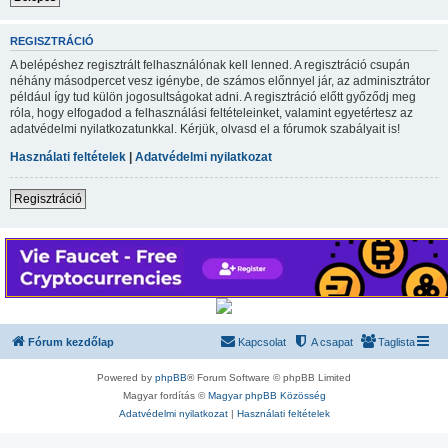
REGISZTRÁCIÓ
A belépéshez regisztrált felhasználónak kell lenned. A regisztráció csupán
néhány másodpercet vesz igénybe, de számos előnnyel jár, az adminisztrátor
például így tud külön jogosultságokat adni. A regisztráció előtt győződj meg
róla, hogy elfogadod a felhasználási feltételeinket, valamint egyetértesz az
adatvédelmi nyilatkozatunkkal. Kérjük, olvasd el a fórumok szabályait is!
Használati feltételek
|
Adatvédelmi nyilatkozat
Regisztráció
Fórum kezdőlap
Kapcsolat
A csapat
Taglista
Powered by
phpBB
® Forum Software © phpBB Limited
Magyar fordítás ©
Magyar phpBB Közösség
Adatvédelmi nyilatkozat
|
Használati feltételek