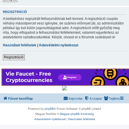
REGISZTRÁCIÓ
A belépéshez regisztrált felhasználónak kell lenned. A regisztráció csupán
néhány másodpercet vesz igénybe, de számos előnnyel jár, az adminisztrátor
például így tud külön jogosultságokat adni. A regisztráció előtt győződj meg
róla, hogy elfogadod a felhasználási feltételeinket, valamint egyetértesz az
adatvédelmi nyilatkozatunkkal. Kérjük, olvasd el a fórumok szabályait is!
Használati feltételek
|
Adatvédelmi nyilatkozat
Regisztráció
Fórum kezdőlap
Kapcsolat
A csapat
Taglista
Powered by
phpBB
® Forum Software © phpBB Limited
Magyar fordítás ©
Magyar phpBB Közösség
Adatvédelmi nyilatkozat
|
Használati feltételek