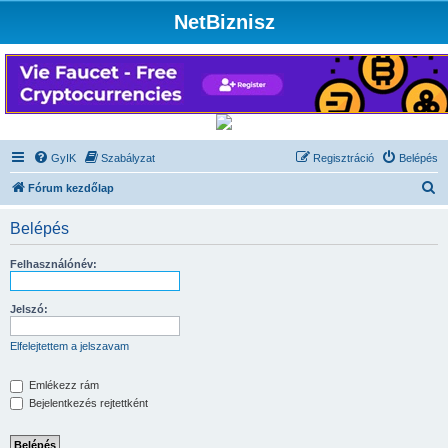
NetBiznisz
GyIK
Szabályzat
Regisztráció
Belépés
K
Fórum kezdőlap
e
Belépés
r
e
Felhasználónév:
s
é
Jelszó:
s
Elfelejtettem a jelszavam
Emlékezz rám
Bejelentkezés rejtettként