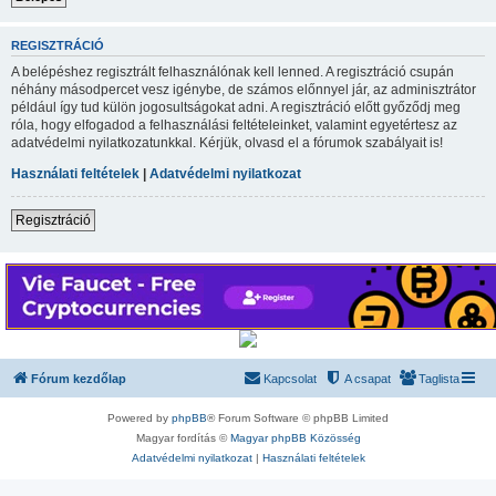
REGISZTRÁCIÓ
A belépéshez regisztrált felhasználónak kell lenned. A regisztráció csupán
néhány másodpercet vesz igénybe, de számos előnnyel jár, az adminisztrátor
például így tud külön jogosultságokat adni. A regisztráció előtt győződj meg
róla, hogy elfogadod a felhasználási feltételeinket, valamint egyetértesz az
adatvédelmi nyilatkozatunkkal. Kérjük, olvasd el a fórumok szabályait is!
Használati feltételek
|
Adatvédelmi nyilatkozat
Regisztráció
Fórum kezdőlap
Kapcsolat
A csapat
Taglista
Powered by
phpBB
® Forum Software © phpBB Limited
Magyar fordítás ©
Magyar phpBB Közösség
Adatvédelmi nyilatkozat
|
Használati feltételek