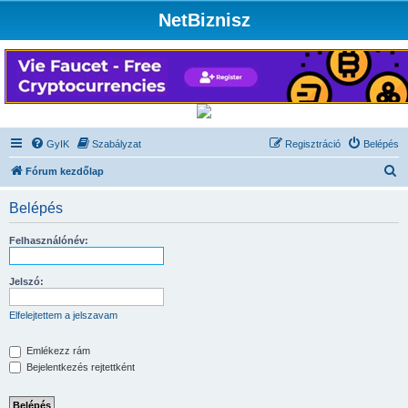
NetBiznisz
GyIK
Szabályzat
Regisztráció
Belépés
K
Fórum kezdőlap
e
Belépés
r
e
Felhasználónév:
s
é
Jelszó:
s
Elfelejtettem a jelszavam
Emlékezz rám
Bejelentkezés rejtettként