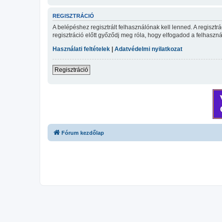
REGISZTRÁCIÓ
A belépéshez regisztrált felhasználónak kell lenned. A regiszt
regisztráció előtt győződj meg róla, hogy elfogadod a felhasznál
Használati feltételek
|
Adatvédelmi nyilatkozat
Regisztráció
Fórum kezdőlap