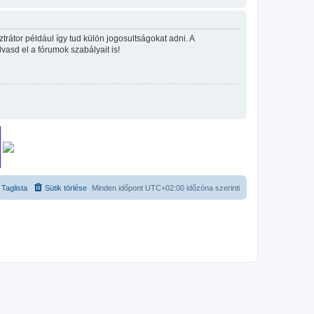
rátor például így tud külön jogosultságokat adni. A
lvasd el a fórumok szabályait is!
Taglista
Sütik törlése
Minden időpont
UTC+02:00
időzóna szerinti