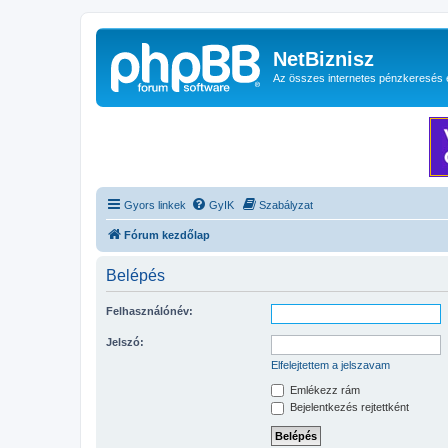
NetBiznisz
Az összes internetes pénzkeresés 
Gyors linkek
GyIK
Szabályzat
Fórum kezdőlap
Belépés
Felhasználónév:
Jelszó:
Elfelejtettem a jelszavam
Emlékezz rám
Bejelentkezés rejtettként