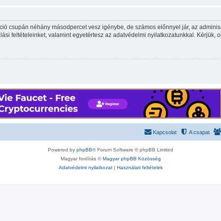
ráció csupán néhány másodpercet vesz igénybe, de számos előnnyel jár, az adminiszt
ási feltételeinket, valamint egyetértesz az adatvédelmi nyilatkozatunkkal. Kérjük, o
Kapcsolat
A csapat
Powered by
phpBB
® Forum Software © phpBB Limited
Magyar fordítás ©
Magyar phpBB Közösség
Adatvédelmi nyilatkozat
|
Használati feltételek