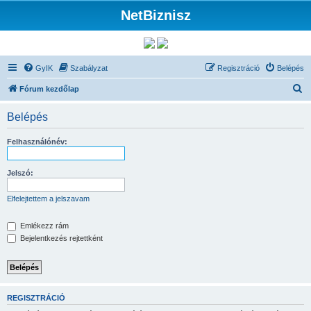
NetBiznisz
GyIK
Szabályzat
Regisztráció
Belépés
K
Fórum kezdőlap
e
Belépés
r
e
Felhasználónév:
s
é
Jelszó:
s
Elfelejtettem a jelszavam
Emlékezz rám
Bejelentkezés rejtettként
REGISZTRÁCIÓ