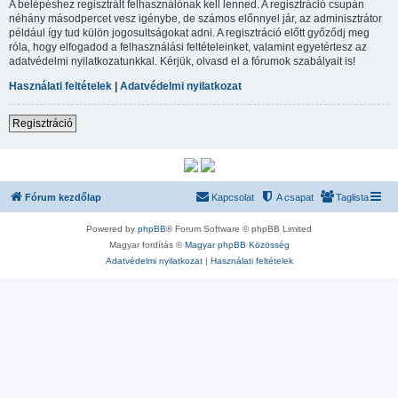
A belépéshez regisztrált felhasználónak kell lenned. A regisztráció csupán
néhány másodpercet vesz igénybe, de számos előnnyel jár, az adminisztrátor
például így tud külön jogosultságokat adni. A regisztráció előtt győződj meg
róla, hogy elfogadod a felhasználási feltételeinket, valamint egyetértesz az
adatvédelmi nyilatkozatunkkal. Kérjük, olvasd el a fórumok szabályait is!
Használati feltételek
|
Adatvédelmi nyilatkozat
Regisztráció
Fórum kezdőlap
Kapcsolat
A csapat
Taglista
Powered by
phpBB
® Forum Software © phpBB Limited
Magyar fordítás ©
Magyar phpBB Közösség
Adatvédelmi nyilatkozat
|
Használati feltételek