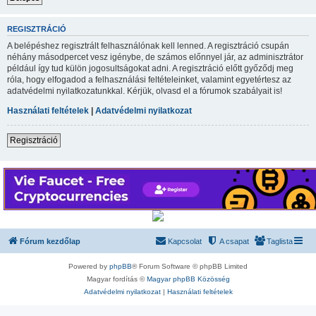
REGISZTRÁCIÓ
A belépéshez regisztrált felhasználónak kell lenned. A regisztráció csupán
néhány másodpercet vesz igénybe, de számos előnnyel jár, az adminisztrátor
például így tud külön jogosultságokat adni. A regisztráció előtt győződj meg
róla, hogy elfogadod a felhasználási feltételeinket, valamint egyetértesz az
adatvédelmi nyilatkozatunkkal. Kérjük, olvasd el a fórumok szabályait is!
Használati feltételek
|
Adatvédelmi nyilatkozat
Regisztráció
Fórum kezdőlap
Kapcsolat
A csapat
Taglista
Powered by
phpBB
® Forum Software © phpBB Limited
Magyar fordítás ©
Magyar phpBB Közösség
Adatvédelmi nyilatkozat
|
Használati feltételek