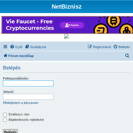
NetBiznisz
GyIK
Szabályzat
Regisztráció
Belépés
K
Fórum kezdőlap
e
Belépés
r
e
Felhasználónév:
s
é
Jelszó:
s
Elfelejtettem a jelszavam
Emlékezz rám
Bejelentkezés rejtettként