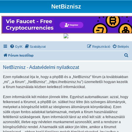
NetBiznisz
GyIK
Szabályzat
Regisztráció
Belépés
K
Fórum kezdőlap
e
NetBiznisz - Adatvédelmi nyilatkozat
r
e
Ezen nyilatkozat írja le, hogy a phpBB és a „NetBiznisz” fórum (a továbbiakban
„mi”, „a fórum”, „NetBiznisz”, „https://netbiznisz.hu”) üzemeltetői hogyan kezelik
s
a fórum használata közben keletkező információkat.
é
Ezen információk két módon jönnek létre. Egyrészt automatikusan: azzal, hogy
s
felkeresed a fórumot, a phpBB ún. sütiket hoz létre (kis szöveges állományok,
melyeket a böngésződ letölt az ideiglenes állományok könyvtárába). Ezen
sütik olyan fontos adatokat tartalmaznak, melyek a fórum használatához
feltétlenül szükségesek. Ilyen információt tárol az első két süti: a felhasználói
azonosítót, illetve egy névtelen munkamenet azonosítót, amit a rendszer a
böngésződhöz rendel. A harmadik süti akkor jön létre, amikor a fórumot