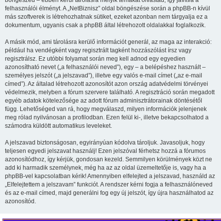
böngészed – ebben kerül tárolásra melyik témákat olvastad, így javítva a
felhasználói élményt. A „NetBiznisz” oldal böngészése során a phpBB-n kívül
más szoftverek is létrehozhatnak sütiket, ezeket azonban nem tárgyalja ez a
dokumentum, ugyanis csak a phpBB által létrehozott oldalakkal foglalkozik.
A másik mód, ami tárolásra kerülő információt generál, az maga az interakció:
például ha vendégként vagy regisztrált tagként hozzászólást írsz vagy
regisztrálsz. Ez utóbbi folyamat során meg kell adnod egy egyedien
azonosítható nevet („a felhasználói neved”), egy – a belépéshez használt –
személyes jelszót („a jelszavad”), illetve egy valós e-mail címet („az e-mail
címed”). Az általad létrehozott azonosítót azon ország adatvédelmi törvényei
védelmezik, melyben a fórum szervere található. A regisztráció során megadott
egyéb adatok kötelezősége az adott fórum adminisztrátorainak döntésétől
függ. Lehetőséged van rá, hogy megválaszd, milyen információk jelenjenek
meg rólad nyilvánosan a profilodban. Ezen felül ki-, illetve bekapcsolhatod a
számodra küldött automatikus leveleket.
A jelszavad biztonságosan, egyirányúan kódolva tároljuk. Javasoljuk, hogy
teljesen egyedi jelszavat használj! Ezen jelszóval férhetsz hozzá a fórumos
azonosítódhoz, így kérjük, gondosan kezeld. Semmilyen körülmények közt ne
add ki harmadik személynek, még ha az az oldal üzemeltetője is, vagy ha a
phpBB-vel kapcsolatban kérik! Amennyiben elfelejted a jelszavad, használd az
„Elfelejtettem a jelszavam” funkciót. A rendszer kérni fogja a felhasználóneved
és az e-mail címed, majd generálni fog egy új jelszót, így újra használhatod az
azonosítód.