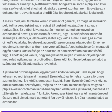
böngészed – ebben kerül tárolásra melyik témákat olvastad, így javítva a
felhasználói élményt. A „NetBiznisz” oldal böngészése során a phpBB-n kívül
más szoftverek is létrehozhatnak sütiket, ezeket azonban nem tárgyalja ez a
dokumentum, ugyanis csak a phpBB által létrehozott oldalakkal foglalkozik.
A másik mód, ami tárolásra kerülő információt generál, az maga az interakció:
például ha vendégként vagy regisztrált tagként hozzászólást írsz vagy
regisztrálsz. Ez utóbbi folyamat során meg kell adnod egy egyedien
azonosítható nevet („a felhasználói neved”), egy – a belépéshez használt –
személyes jelszót („a jelszavad”), illetve egy valós e-mail címet („az e-mail
címed”). Az általad létrehozott azonosítót azon ország adatvédelmi törvényei
védelmezik, melyben a fórum szervere található. A regisztráció során megadott
egyéb adatok kötelezősége az adott fórum adminisztrátorainak döntésétől
függ. Lehetőséged van rá, hogy megválaszd, milyen információk jelenjenek
meg rólad nyilvánosan a profilodban. Ezen felül ki-, illetve bekapcsolhatod a
számodra küldött automatikus leveleket.
A jelszavad biztonságosan, egyirányúan kódolva tároljuk. Javasoljuk, hogy
teljesen egyedi jelszavat használj! Ezen jelszóval férhetsz hozzá a fórumos
azonosítódhoz, így kérjük, gondosan kezeld. Semmilyen körülmények közt ne
add ki harmadik személynek, még ha az az oldal üzemeltetője is, vagy ha a
phpBB-vel kapcsolatban kérik! Amennyiben elfelejted a jelszavad, használd az
„Elfelejtettem a jelszavam” funkciót. A rendszer kérni fogja a felhasználóneved
és az e-mail címed, majd generálni fog egy új jelszót, így újra használhatod az
azonosítód.