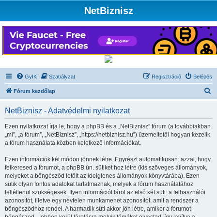
NetBiznisz
GyIK
Szabályzat
Regisztráció
Belépés
K
Fórum kezdőlap
e
NetBiznisz - Adatvédelmi nyilatkozat
r
e
Ezen nyilatkozat írja le, hogy a phpBB és a „NetBiznisz” fórum (a továbbiakban
„mi”, „a fórum”, „NetBiznisz”, „https://netbiznisz.hu”) üzemeltetői hogyan kezelik
s
a fórum használata közben keletkező információkat.
é
Ezen információk két módon jönnek létre. Egyrészt automatikusan: azzal, hogy
s
felkeresed a fórumot, a phpBB ún. sütiket hoz létre (kis szöveges állományok,
melyeket a böngésződ letölt az ideiglenes állományok könyvtárába). Ezen
sütik olyan fontos adatokat tartalmaznak, melyek a fórum használatához
feltétlenül szükségesek. Ilyen információt tárol az első két süti: a felhasználói
azonosítót, illetve egy névtelen munkamenet azonosítót, amit a rendszer a
böngésződhöz rendel. A harmadik süti akkor jön létre, amikor a fórumot