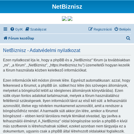
NetBiznisz
GyIK
Szabályzat
Regisztráció
Belépés
K
Fórum kezdőlap
e
NetBiznisz - Adatvédelmi nyilatkozat
r
e
Ezen nyilatkozat írja le, hogy a phpBB és a „NetBiznisz” fórum (a továbbiakban
„mi”, „a fórum”, „NetBiznisz”, „https://netbiznisz.hu”) üzemeltetői hogyan kezelik
s
a fórum használata közben keletkező információkat.
é
Ezen információk két módon jönnek létre. Egyrészt automatikusan: azzal, hogy
s
felkeresed a fórumot, a phpBB ún. sütiket hoz létre (kis szöveges állományok,
melyeket a böngésződ letölt az ideiglenes állományok könyvtárába). Ezen
sütik olyan fontos adatokat tartalmaznak, melyek a fórum használatához
feltétlenül szükségesek. Ilyen információt tárol az első két süti: a felhasználói
azonosítót, illetve egy névtelen munkamenet azonosítót, amit a rendszer a
böngésződhöz rendel. A harmadik süti akkor jön létre, amikor a fórumot
böngészed – ebben kerül tárolásra melyik témákat olvastad, így javítva a
felhasználói élményt. A „NetBiznisz” oldal böngészése során a phpBB-n kívül
más szoftverek is létrehozhatnak sütiket, ezeket azonban nem tárgyalja ez a
dokumentum, ugyanis csak a phpBB által létrehozott oldalakkal foglalkozik.