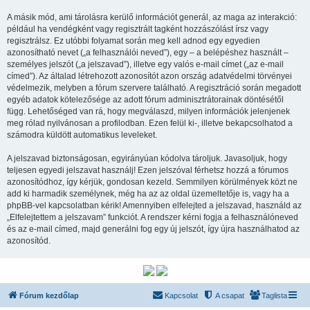
A másik mód, ami tárolásra kerülő információt generál, az maga az interakció:
például ha vendégként vagy regisztrált tagként hozzászólást írsz vagy
regisztrálsz. Ez utóbbi folyamat során meg kell adnod egy egyedien
azonosítható nevet („a felhasználói neved”), egy – a belépéshez használt –
személyes jelszót („a jelszavad”), illetve egy valós e-mail címet („az e-mail
címed”). Az általad létrehozott azonosítót azon ország adatvédelmi törvényei
védelmezik, melyben a fórum szervere található. A regisztráció során megadott
egyéb adatok kötelezősége az adott fórum adminisztrátorainak döntésétől
függ. Lehetőséged van rá, hogy megválaszd, milyen információk jelenjenek
meg rólad nyilvánosan a profilodban. Ezen felül ki-, illetve bekapcsolhatod a
számodra küldött automatikus leveleket.
A jelszavad biztonságosan, egyirányúan kódolva tároljuk. Javasoljuk, hogy
teljesen egyedi jelszavat használj! Ezen jelszóval férhetsz hozzá a fórumos
azonosítódhoz, így kérjük, gondosan kezeld. Semmilyen körülmények közt ne
add ki harmadik személynek, még ha az az oldal üzemeltetője is, vagy ha a
phpBB-vel kapcsolatban kérik! Amennyiben elfelejted a jelszavad, használd az
„Elfelejtettem a jelszavam” funkciót. A rendszer kérni fogja a felhasználóneved
és az e-mail címed, majd generálni fog egy új jelszót, így újra használhatod az
azonosítód.
Fórum kezdőlap
Kapcsolat
A csapat
Taglista