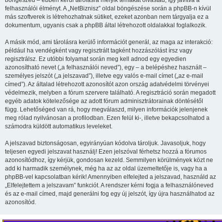
böngészed – ebben kerül tárolásra melyik témákat olvastad, így javítva a
felhasználói élményt. A „NetBiznisz” oldal böngészése során a phpBB-n kívül
más szoftverek is létrehozhatnak sütiket, ezeket azonban nem tárgyalja ez a
dokumentum, ugyanis csak a phpBB által létrehozott oldalakkal foglalkozik.
A másik mód, ami tárolásra kerülő információt generál, az maga az interakció:
például ha vendégként vagy regisztrált tagként hozzászólást írsz vagy
regisztrálsz. Ez utóbbi folyamat során meg kell adnod egy egyedien
azonosítható nevet („a felhasználói neved”), egy – a belépéshez használt –
személyes jelszót („a jelszavad”), illetve egy valós e-mail címet („az e-mail
címed”). Az általad létrehozott azonosítót azon ország adatvédelmi törvényei
védelmezik, melyben a fórum szervere található. A regisztráció során megadott
egyéb adatok kötelezősége az adott fórum adminisztrátorainak döntésétől
függ. Lehetőséged van rá, hogy megválaszd, milyen információk jelenjenek
meg rólad nyilvánosan a profilodban. Ezen felül ki-, illetve bekapcsolhatod a
számodra küldött automatikus leveleket.
A jelszavad biztonságosan, egyirányúan kódolva tároljuk. Javasoljuk, hogy
teljesen egyedi jelszavat használj! Ezen jelszóval férhetsz hozzá a fórumos
azonosítódhoz, így kérjük, gondosan kezeld. Semmilyen körülmények közt ne
add ki harmadik személynek, még ha az az oldal üzemeltetője is, vagy ha a
phpBB-vel kapcsolatban kérik! Amennyiben elfelejted a jelszavad, használd az
„Elfelejtettem a jelszavam” funkciót. A rendszer kérni fogja a felhasználóneved
és az e-mail címed, majd generálni fog egy új jelszót, így újra használhatod az
azonosítód.