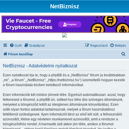
NetBiznisz
GyIK
Szabályzat
Regisztráció
Belépés
K
Fórum kezdőlap
e
NetBiznisz - Adatvédelmi nyilatkozat
r
e
Ezen nyilatkozat írja le, hogy a phpBB és a „NetBiznisz” fórum (a továbbiakban
„mi”, „a fórum”, „NetBiznisz”, „https://netbiznisz.hu”) üzemeltetői hogyan kezelik
s
a fórum használata közben keletkező információkat.
é
Ezen információk két módon jönnek létre. Egyrészt automatikusan: azzal, hogy
s
felkeresed a fórumot, a phpBB ún. sütiket hoz létre (kis szöveges állományok,
melyeket a böngésződ letölt az ideiglenes állományok könyvtárába). Ezen
sütik olyan fontos adatokat tartalmaznak, melyek a fórum használatához
feltétlenül szükségesek. Ilyen információt tárol az első két süti: a felhasználói
azonosítót, illetve egy névtelen munkamenet azonosítót, amit a rendszer a
böngésződhöz rendel. A harmadik süti akkor jön létre, amikor a fórumot