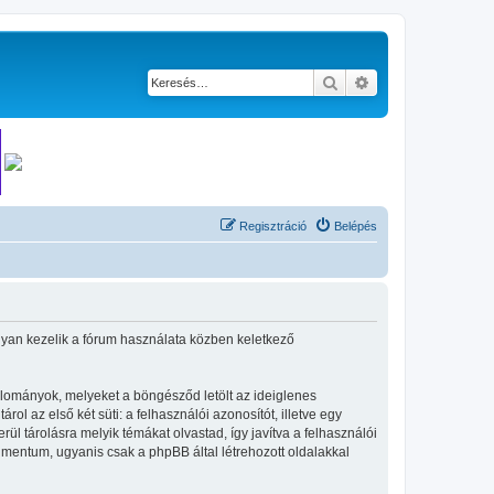
Keresés
Részletes keresés
Regisztráció
Belépés
hogyan kezelik a fórum használata közben keletkező
állományok, melyeket a böngésződ letölt az ideiglenes
ol az első két süti: a felhasználói azonosítót, illetve egy
l tárolásra melyik témákat olvastad, így javítva a felhasználói
umentum, ugyanis csak a phpBB által létrehozott oldalakkal