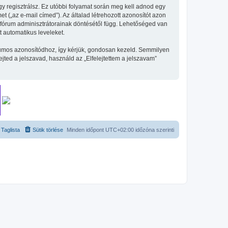
gy regisztrálsz. Ez utóbbi folyamat során meg kell adnod egy
et („az e-mail címed”). Az általad létrehozott azonosítót azon
 fórum adminisztrátorainak döntésétől függ. Lehetőséged van
t automatikus leveleket.
fórumos azonosítódhoz, így kérjük, gondosan kezeld. Semmilyen
ted a jelszavad, használd az „Elfelejtettem a jelszavam”
Taglista
Sütik törlése
Minden időpont
UTC+02:00
időzóna szerinti