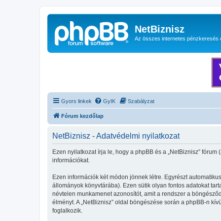
NetBiznisz
Az összes internetes pénzkeresés 
Gyors linkek
GyIK
Szabályzat
Fórum kezdőlap
NetBiznisz - Adatvédelmi nyilatkozat
Ezen nyilatkozat írja le, hogy a phpBB és a „NetBiznisz” fórum 
információkat.
Ezen információk két módon jönnek létre. Egyrészt automatikusa
állományok könyvtárába). Ezen sütik olyan fontos adatokat tartal
névtelen munkamenet azonosítót, amit a rendszer a böngésződhöz
élményt. A „NetBiznisz” oldal böngészése során a phpBB-n kívü
foglalkozik.