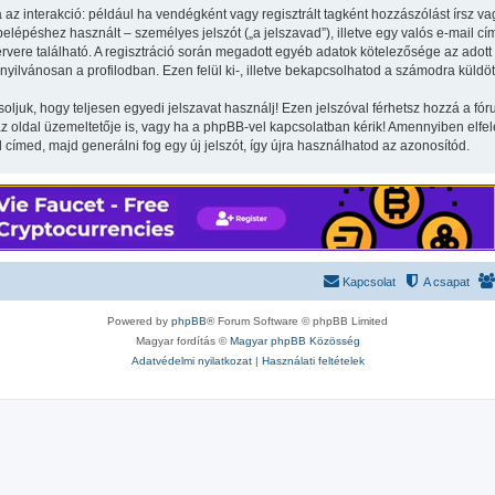
 az interakció: például ha vendégként vagy regisztrált tagként hozzászólást írsz va
lépéshez használt – személyes jelszót („a jelszavad”), illetve egy valós e-mail cím
vere található. A regisztráció során megadott egyéb adatok kötelezősége az adott
yilvánosan a profilodban. Ezen felül ki-, illetve bekapcsolhatod a számodra küldöt
soljuk, hogy teljesen egyedi jelszavat használj! Ezen jelszóval férhetsz hozzá a 
oldal üzemeltetője is, vagy ha a phpBB-vel kapcsolatban kérik! Amennyiben elfelej
l címed, majd generálni fog egy új jelszót, így újra használhatod az azonosítód.
Kapcsolat
A csapat
Powered by
phpBB
® Forum Software © phpBB Limited
Magyar fordítás ©
Magyar phpBB Közösség
Adatvédelmi nyilatkozat
|
Használati feltételek