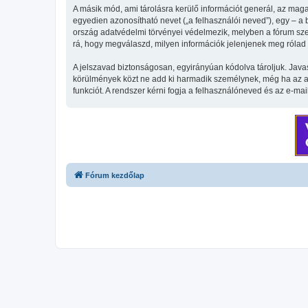
A másik mód, ami tárolásra kerülő információt generál, az maga
egyedien azonosítható nevet („a felhasználói neved”), egy – a be
ország adatvédelmi törvényei védelmezik, melyben a fórum szer
rá, hogy megválaszd, milyen információk jelenjenek meg rólad n
A jelszavad biztonságosan, egyirányúan kódolva tároljuk. Java
körülmények közt ne add ki harmadik személynek, még ha az az 
funkciót. A rendszer kérni fogja a felhasználóneved és az e-mai
Fórum kezdőlap