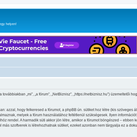
egy helyen!
(a továbbiakban „mi”, „a fórum”, „NetBiznisz”, „https://netbiznisz.hu”) üzemeltetői 
n: azzal, hogy felkeresed a fórumot, a phpBB ún. sütiket hoz létre (kis szöveges 
maznak, melyek a fórum használatához feltétlenül szükségesek. Ilyen információt tár
 rendel. A harmadik süti akkor jön létre, amikor a fórumot böngészed – ebben kerü
l más szoftverek is létrehozhatnak sütiket, ezeket azonban nem tárgyalja ez a dok