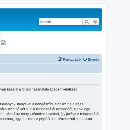
Keresés
Részletes keresés
Regisztráció
Belépés
hogyan kezelik a fórum használata közben keletkező
állományok, melyeket a böngésződ letölt az ideiglenes
ol az első két süti: a felhasználói azonosítót, illetve egy
l tárolásra melyik témákat olvastad, így javítva a felhasználói
umentum, ugyanis csak a phpBB által létrehozott oldalakkal