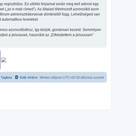
gy regisztrálsz. Ez utóbbi folyamat során meg kell adnod egy
et („az e-mail címed”). Az általad létrehozott azonosítót azon
 fórum adminisztrátorainak döntésétől függ. Lehetőséged van
t automatikus leveleket.
fórumos azonosítódhoz, így kérjük, gondosan kezeld. Semmilyen
ted a jelszavad, használd az „Elfelejtettem a jelszavam”
Taglista
Sütik törlése
Minden időpont
UTC+02:00
időzóna szerinti