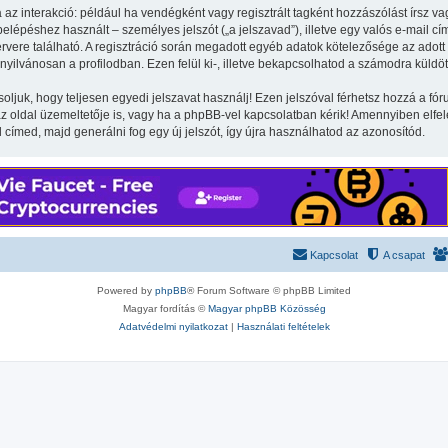
 az interakció: például ha vendégként vagy regisztrált tagként hozzászólást írsz va
lépéshez használt – személyes jelszót („a jelszavad”), illetve egy valós e-mail cím
vere található. A regisztráció során megadott egyéb adatok kötelezősége az adott
yilvánosan a profilodban. Ezen felül ki-, illetve bekapcsolhatod a számodra küldöt
soljuk, hogy teljesen egyedi jelszavat használj! Ezen jelszóval férhetsz hozzá a 
oldal üzemeltetője is, vagy ha a phpBB-vel kapcsolatban kérik! Amennyiben elfelej
l címed, majd generálni fog egy új jelszót, így újra használhatod az azonosítód.
Kapcsolat
A csapat
Powered by
phpBB
® Forum Software © phpBB Limited
Magyar fordítás ©
Magyar phpBB Közösség
Adatvédelmi nyilatkozat
|
Használati feltételek