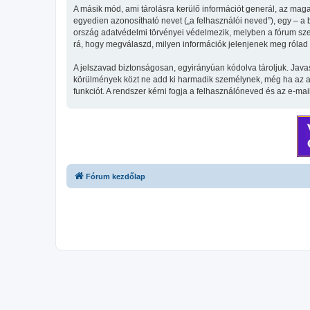
A másik mód, ami tárolásra kerülő információt generál, az maga
egyedien azonosítható nevet („a felhasználói neved”), egy – a be
ország adatvédelmi törvényei védelmezik, melyben a fórum szer
rá, hogy megválaszd, milyen információk jelenjenek meg rólad n
A jelszavad biztonságosan, egyirányúan kódolva tároljuk. Java
körülmények közt ne add ki harmadik személynek, még ha az az 
funkciót. A rendszer kérni fogja a felhasználóneved és az e-mai
Fórum kezdőlap