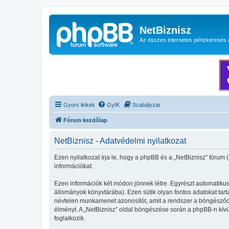
NetBiznisz
Az összes internetes pénzkeresés 
Gyors linkek
GyIK
Szabályzat
Fórum kezdőlap
NetBiznisz - Adatvédelmi nyilatkozat
Ezen nyilatkozat írja le, hogy a phpBB és a „NetBiznisz” fórum 
információkat.
Ezen információk két módon jönnek létre. Egyrészt automatikusa
állományok könyvtárába). Ezen sütik olyan fontos adatokat tartal
névtelen munkamenet azonosítót, amit a rendszer a böngésződhöz
élményt. A „NetBiznisz” oldal böngészése során a phpBB-n kívü
foglalkozik.