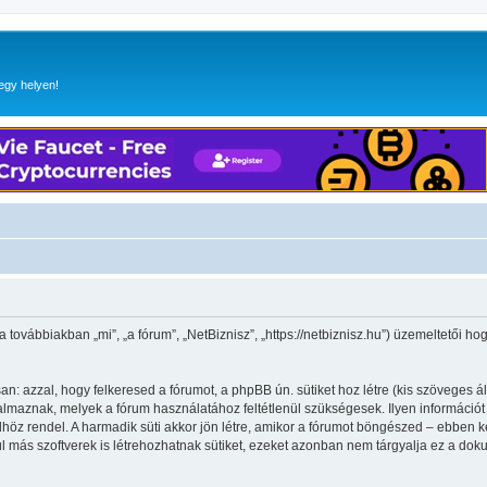
egy helyen!
(a továbbiakban „mi”, „a fórum”, „NetBiznisz”, „https://netbiznisz.hu”) üzemeltetői 
n: azzal, hogy felkeresed a fórumot, a phpBB ún. sütiket hoz létre (kis szöveges 
maznak, melyek a fórum használatához feltétlenül szükségesek. Ilyen információt tár
 rendel. A harmadik süti akkor jön létre, amikor a fórumot böngészed – ebben kerü
l más szoftverek is létrehozhatnak sütiket, ezeket azonban nem tárgyalja ez a dok