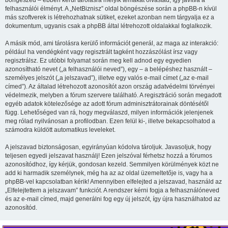
böngészed – ebben kerül tárolásra melyik témákat olvastad, így javítva a
felhasználói élményt. A „NetBiznisz” oldal böngészése során a phpBB-n kívül
más szoftverek is létrehozhatnak sütiket, ezeket azonban nem tárgyalja ez a
dokumentum, ugyanis csak a phpBB által létrehozott oldalakkal foglalkozik.
A másik mód, ami tárolásra kerülő információt generál, az maga az interakció:
például ha vendégként vagy regisztrált tagként hozzászólást írsz vagy
regisztrálsz. Ez utóbbi folyamat során meg kell adnod egy egyedien
azonosítható nevet („a felhasználói neved”), egy – a belépéshez használt –
személyes jelszót („a jelszavad”), illetve egy valós e-mail címet („az e-mail
címed”). Az általad létrehozott azonosítót azon ország adatvédelmi törvényei
védelmezik, melyben a fórum szervere található. A regisztráció során megadott
egyéb adatok kötelezősége az adott fórum adminisztrátorainak döntésétől
függ. Lehetőséged van rá, hogy megválaszd, milyen információk jelenjenek
meg rólad nyilvánosan a profilodban. Ezen felül ki-, illetve bekapcsolhatod a
számodra küldött automatikus leveleket.
A jelszavad biztonságosan, egyirányúan kódolva tároljuk. Javasoljuk, hogy
teljesen egyedi jelszavat használj! Ezen jelszóval férhetsz hozzá a fórumos
azonosítódhoz, így kérjük, gondosan kezeld. Semmilyen körülmények közt ne
add ki harmadik személynek, még ha az az oldal üzemeltetője is, vagy ha a
phpBB-vel kapcsolatban kérik! Amennyiben elfelejted a jelszavad, használd az
„Elfelejtettem a jelszavam” funkciót. A rendszer kérni fogja a felhasználóneved
és az e-mail címed, majd generálni fog egy új jelszót, így újra használhatod az
azonosítód.