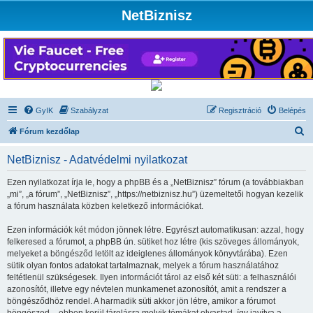
NetBiznisz
GyIK
Szabályzat
Regisztráció
Belépés
K
Fórum kezdőlap
e
NetBiznisz - Adatvédelmi nyilatkozat
r
e
Ezen nyilatkozat írja le, hogy a phpBB és a „NetBiznisz” fórum (a továbbiakban
„mi”, „a fórum”, „NetBiznisz”, „https://netbiznisz.hu”) üzemeltetői hogyan kezelik
s
a fórum használata közben keletkező információkat.
é
Ezen információk két módon jönnek létre. Egyrészt automatikusan: azzal, hogy
s
felkeresed a fórumot, a phpBB ún. sütiket hoz létre (kis szöveges állományok,
melyeket a böngésződ letölt az ideiglenes állományok könyvtárába). Ezen
sütik olyan fontos adatokat tartalmaznak, melyek a fórum használatához
feltétlenül szükségesek. Ilyen információt tárol az első két süti: a felhasználói
azonosítót, illetve egy névtelen munkamenet azonosítót, amit a rendszer a
böngésződhöz rendel. A harmadik süti akkor jön létre, amikor a fórumot