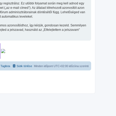
gy regisztrálsz. Ez utóbbi folyamat során meg kell adnod egy
et („az e-mail címed”). Az általad létrehozott azonosítót azon
 fórum adminisztrátorainak döntésétől függ. Lehetőséged van
t automatikus leveleket.
fórumos azonosítódhoz, így kérjük, gondosan kezeld. Semmilyen
ted a jelszavad, használd az „Elfelejtettem a jelszavam”
Taglista
Sütik törlése
Minden időpont
UTC+02:00
időzóna szerinti