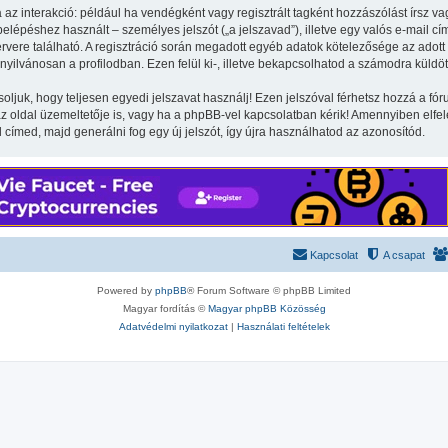
 az interakció: például ha vendégként vagy regisztrált tagként hozzászólást írsz va
lépéshez használt – személyes jelszót („a jelszavad”), illetve egy valós e-mail cím
vere található. A regisztráció során megadott egyéb adatok kötelezősége az adott
yilvánosan a profilodban. Ezen felül ki-, illetve bekapcsolhatod a számodra küldöt
soljuk, hogy teljesen egyedi jelszavat használj! Ezen jelszóval férhetsz hozzá a 
oldal üzemeltetője is, vagy ha a phpBB-vel kapcsolatban kérik! Amennyiben elfelej
l címed, majd generálni fog egy új jelszót, így újra használhatod az azonosítód.
Kapcsolat
A csapat
Powered by
phpBB
® Forum Software © phpBB Limited
Magyar fordítás ©
Magyar phpBB Közösség
Adatvédelmi nyilatkozat
|
Használati feltételek