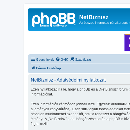
NetBiznisz
Az összes internetes pénzkeresés 
Gyors linkek
GyIK
Szabályzat
Fórum kezdőlap
NetBiznisz - Adatvédelmi nyilatkozat
Ezen nyilatkozat írja le, hogy a phpBB és a „NetBiznisz” fórum 
információkat.
Ezen információk két módon jönnek létre. Egyrészt automatikusa
állományok könyvtárába). Ezen sütik olyan fontos adatokat tartal
névtelen munkamenet azonosítót, amit a rendszer a böngésződhöz
élményt. A „NetBiznisz” oldal böngészése során a phpBB-n kívü
foglalkozik.