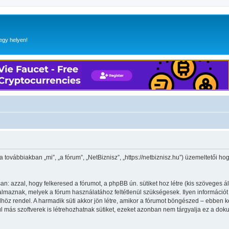
egy helyen!
(a továbbiakban „mi”, „a fórum”, „NetBiznisz”, „https://netbiznisz.hu”) üzemeltetői 
n: azzal, hogy felkeresed a fórumot, a phpBB ún. sütiket hoz létre (kis szöveges 
maznak, melyek a fórum használatához feltétlenül szükségesek. Ilyen információt tár
 rendel. A harmadik süti akkor jön létre, amikor a fórumot böngészed – ebben kerü
l más szoftverek is létrehozhatnak sütiket, ezeket azonban nem tárgyalja ez a dok