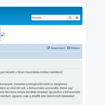
Keresés
Részletes keresés
Regisztráció
Belépés
hogyan kezelik a fórum használata közben keletkező
állományok, melyeket a böngésződ letölt az ideiglenes
ol az első két süti: a felhasználói azonosítót, illetve egy
l tárolásra melyik témákat olvastad, így javítva a felhasználói
umentum, ugyanis csak a phpBB által létrehozott oldalakkal