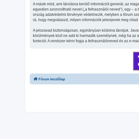
A másik mód, ami tárolásra kerülő információt generál, az maga
egyedien azonosítható nevet („a felhasználói neved”), egy – a be
ország adatvédelmi törvényei védelmezik, melyben a fórum szer
rá, hogy megválaszd, milyen információk jelenjenek meg rólad n
A jelszavad biztonságosan, egyirányúan kódolva tároljuk. Java
körülmények közt ne add ki harmadik személynek, még ha az az 
funkciót. A rendszer kérni fogja a felhasználóneved és az e-mai
Fórum kezdőlap