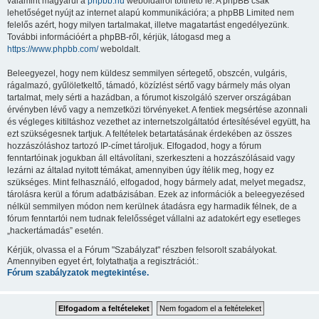
valamint magyarul a
phpbb.hu
weboldalról tölthető le. A phpBB csak
lehetőséget nyújt az internet alapú kommunikációra; a phpBB Limited nem
felelős azért, hogy milyen tartalmakat, illetve magatartást engedélyezünk.
További információért a phpBB-ről, kérjük, látogasd meg a
https://www.phpbb.com/
weboldalt.
Beleegyezel, hogy nem küldesz semmilyen sértegető, obszcén, vulgáris,
rágalmazó, gyűlöletkeltő, támadó, közízlést sértő vagy bármely más olyan
tartalmat, mely sérti a hazádban, a fórumot kiszolgáló szerver országában
érvényben lévő vagy a nemzetközi törvényeket. A fentiek megsértése azonnali
és végleges kitiltáshoz vezethet az internetszolgáltatód értesítésével együtt, ha
ezt szükségesnek tartjuk. A feltételek betartatásának érdekében az összes
hozzászóláshoz tartozó IP-címet tároljuk. Elfogadod, hogy a fórum
fenntartóinak jogukban áll eltávolítani, szerkeszteni a hozzászólásaid vagy
lezárni az általad nyitott témákat, amennyiben úgy ítélik meg, hogy ez
szükséges. Mint felhasználó, elfogadod, hogy bármely adat, melyet megadsz,
tárolásra kerül a fórum adatbázisában. Ezek az információk a beleegyezésed
nélkül semmilyen módon nem kerülnek átadásra egy harmadik félnek, de a
fórum fenntartói nem tudnak felelősséget vállalni az adatokért egy esetleges
„hackertámadás” esetén.
Kérjük, olvassa el a Fórum "Szabályzat" részben felsorolt szabályokat.
Amennyiben egyet ért, folytathatja a regisztrációt.:
Fórum szabályzatok megtekintése.