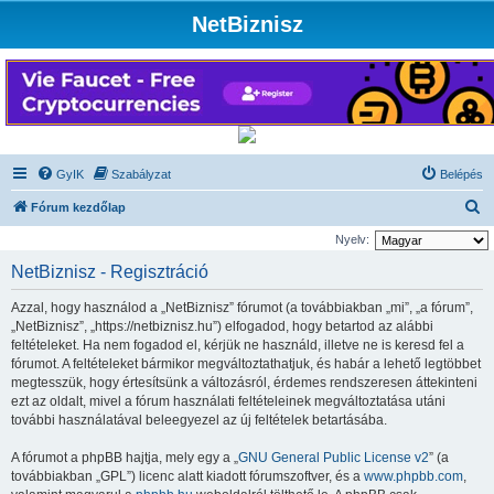
NetBiznisz
GyIK
Szabályzat
Belépés
K
Fórum kezdőlap
e
Nyelv:
r
NetBiznisz - Regisztráció
e
Azzal, hogy használod a „NetBiznisz” fórumot (a továbbiakban „mi”, „a fórum”,
s
„NetBiznisz”, „https://netbiznisz.hu”) elfogadod, hogy betartod az alábbi
é
feltételeket. Ha nem fogadod el, kérjük ne használd, illetve ne is keresd fel a
fórumot. A feltételeket bármikor megváltoztathatjuk, és habár a lehető legtöbbet
s
megtesszük, hogy értesítsünk a változásról, érdemes rendszeresen áttekinteni
ezt az oldalt, mivel a fórum használati feltételeinek megváltoztatása utáni
további használatával beleegyezel az új feltételek betartásába.
A fórumot a phpBB hajtja, mely egy a „
GNU General Public License v2
” (a
továbbiakban „GPL”) licenc alatt kiadott fórumszoftver, és a
www.phpbb.com
,