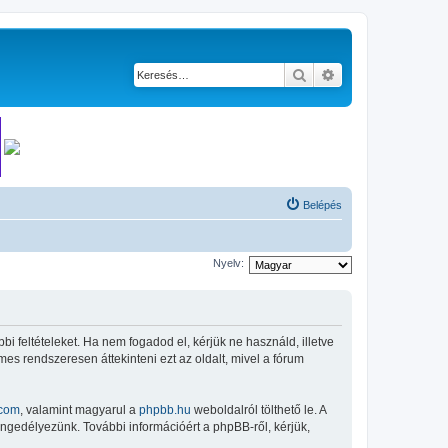
Keresés
Részletes keresés
Belépés
Nyelv:
bi feltételeket. Ha nem fogadod el, kérjük ne használd, illetve
mes rendszeresen áttekinteni ezt az oldalt, mivel a fórum
com
, valamint magyarul a
phpbb.hu
weboldalról tölthető le. A
engedélyezünk. További információért a phpBB-ről, kérjük,