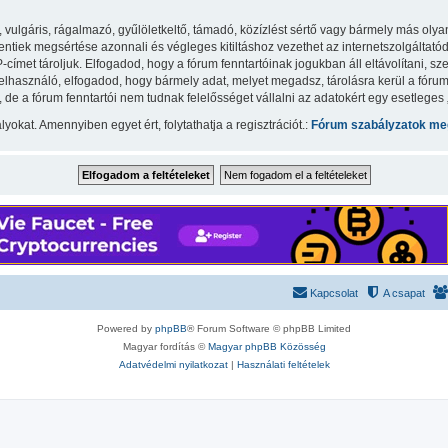
lgáris, rágalmazó, gyűlöletkeltő, támadó, közízlést sértő vagy bármely más olyan 
iek megsértése azonnali és végleges kitiltáshoz vezethet az internetszolgáltatód ér
met tároljuk. Elfogadod, hogy a fórum fenntartóinak jogukban áll eltávolítani, szer
felhasználó, elfogadod, hogy bármely adat, melyet megadsz, tárolásra kerül a fór
e a fórum fenntartói nem tudnak felelősséget vállalni az adatokért egy esetleges
yokat. Amennyiben egyet ért, folytathatja a regisztrációt.:
Fórum szabályzatok meg
Kapcsolat
A csapat
Powered by
phpBB
® Forum Software © phpBB Limited
Magyar fordítás ©
Magyar phpBB Közösség
Adatvédelmi nyilatkozat
|
Használati feltételek