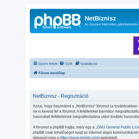
NetBiznisz
Az összes internetes pénzkeresés 
Gyors linkek
GyIK
Szabályzat
Fórum kezdőlap
NetBiznisz - Regisztráció
Azzal, hogy használod a „NetBiznisz” fórumot (a továbbiakban „mi
ne is keresd fel a fórumot. A feltételeket bármikor megváltoztat
használati feltételeinek megváltoztatása utáni további használa
A fórumot a phpBB hajtja, mely egy a „
GNU General Public Lic
phpBB csak lehetőséget nyújt az internet alapú kommunikációra;
látogasd meg a
https://www.phpbb.com/
weboldalt.