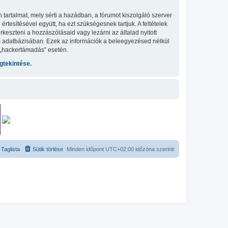
tartalmat, mely sérti a hazádban, a fórumot kiszolgáló szerver
tesítésével együtt, ha ezt szükségesnek tartjuk. A feltételek
keszteni a hozzászólásaid vagy lezárni az általad nyitott
um adatbázisában. Ezek az információk a beleegyezésed nélkül
 „hackertámadás” esetén.
tekintése.
Taglista
Sütik törlése
Minden időpont
UTC+02:00
időzóna szerinti