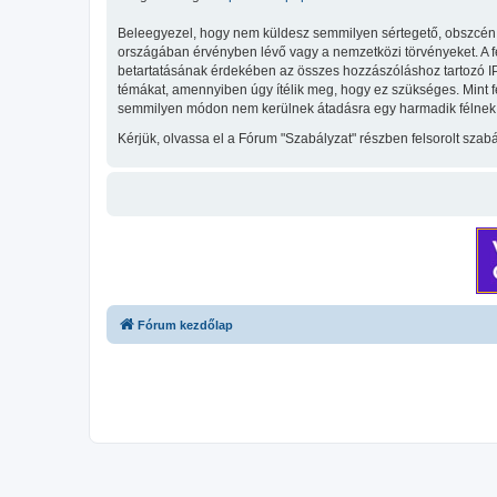
Beleegyezel, hogy nem küldesz semmilyen sértegető, obszcén, vu
országában érvényben lévő vagy a nemzetközi törvényeket. A fent
betartatásának érdekében az összes hozzászóláshoz tartozó IP-cí
témákat, amennyiben úgy ítélik meg, hogy ez szükséges. Mint 
semmilyen módon nem kerülnek átadásra egy harmadik félnek, d
Kérjük, olvassa el a Fórum "Szabályzat" részben felsorolt szabál
Fórum kezdőlap