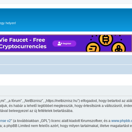
egy helyen!
”, „a fórum”, „NetBiznisz”, „https://netbiznisz.hu”) elfogadod, hogy betartod az aláb
hatjuk, és habár a lehető legtöbbet megtesszük, hogy értesítsünk a változásról, érde
tával beleegyezel az új feltételek betartásába.
ense v2
” (a továbbiakban „GPL”) licenc alatt kiadott fórumszoftver, és a
www.phpbb.
 a phpBB Limited nem felelős azért, hogy milyen tartalmakat, illetve magatartást 