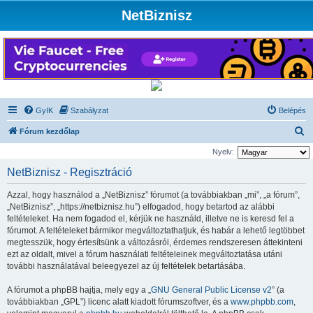
NetBiznisz
GyIK
Szabályzat
Belépés
K
Fórum kezdőlap
e
Nyelv:
r
NetBiznisz - Regisztráció
e
Azzal, hogy használod a „NetBiznisz” fórumot (a továbbiakban „mi”, „a fórum”,
s
„NetBiznisz”, „https://netbiznisz.hu”) elfogadod, hogy betartod az alábbi
é
feltételeket. Ha nem fogadod el, kérjük ne használd, illetve ne is keresd fel a
fórumot. A feltételeket bármikor megváltoztathatjuk, és habár a lehető legtöbbet
s
megtesszük, hogy értesítsünk a változásról, érdemes rendszeresen áttekinteni
ezt az oldalt, mivel a fórum használati feltételeinek megváltoztatása utáni
további használatával beleegyezel az új feltételek betartásába.
A fórumot a phpBB hajtja, mely egy a „
GNU General Public License v2
” (a
továbbiakban „GPL”) licenc alatt kiadott fórumszoftver, és a
www.phpbb.com
,