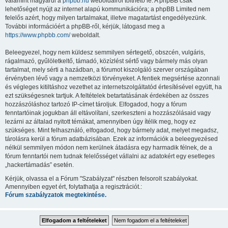
valamint magyarul a
phpbb.hu
weboldalról tölthető le. A phpBB csak
lehetőséget nyújt az internet alapú kommunikációra; a phpBB Limited nem
felelős azért, hogy milyen tartalmakat, illetve magatartást engedélyezünk.
További információért a phpBB-ről, kérjük, látogasd meg a
https://www.phpbb.com/
weboldalt.
Beleegyezel, hogy nem küldesz semmilyen sértegető, obszcén, vulgáris,
rágalmazó, gyűlöletkeltő, támadó, közízlést sértő vagy bármely más olyan
tartalmat, mely sérti a hazádban, a fórumot kiszolgáló szerver országában
érvényben lévő vagy a nemzetközi törvényeket. A fentiek megsértése azonnali
és végleges kitiltáshoz vezethet az internetszolgáltatód értesítésével együtt, ha
ezt szükségesnek tartjuk. A feltételek betartatásának érdekében az összes
hozzászóláshoz tartozó IP-címet tároljuk. Elfogadod, hogy a fórum
fenntartóinak jogukban áll eltávolítani, szerkeszteni a hozzászólásaid vagy
lezárni az általad nyitott témákat, amennyiben úgy ítélik meg, hogy ez
szükséges. Mint felhasználó, elfogadod, hogy bármely adat, melyet megadsz,
tárolásra kerül a fórum adatbázisában. Ezek az információk a beleegyezésed
nélkül semmilyen módon nem kerülnek átadásra egy harmadik félnek, de a
fórum fenntartói nem tudnak felelősséget vállalni az adatokért egy esetleges
„hackertámadás” esetén.
Kérjük, olvassa el a Fórum "Szabályzat" részben felsorolt szabályokat.
Amennyiben egyet ért, folytathatja a regisztrációt.:
Fórum szabályzatok megtekintése.