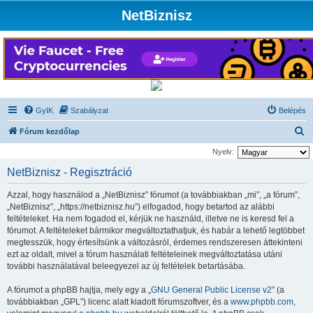
NetBiznisz
GyIK
Szabályzat
Belépés
K
Fórum kezdőlap
e
Nyelv:
r
NetBiznisz - Regisztráció
e
Azzal, hogy használod a „NetBiznisz” fórumot (a továbbiakban „mi”, „a fórum”,
s
„NetBiznisz”, „https://netbiznisz.hu”) elfogadod, hogy betartod az alábbi
é
feltételeket. Ha nem fogadod el, kérjük ne használd, illetve ne is keresd fel a
fórumot. A feltételeket bármikor megváltoztathatjuk, és habár a lehető legtöbbet
s
megtesszük, hogy értesítsünk a változásról, érdemes rendszeresen áttekinteni
ezt az oldalt, mivel a fórum használati feltételeinek megváltoztatása utáni
további használatával beleegyezel az új feltételek betartásába.
A fórumot a phpBB hajtja, mely egy a „
GNU General Public License v2
” (a
továbbiakban „GPL”) licenc alatt kiadott fórumszoftver, és a
www.phpbb.com
,