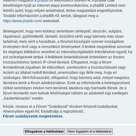
valamint magyarul a
phpbb.hu
weboldalról tölthető le. A phpBB csak
lehetőséget nyújt az internet alapú kommunikációra; a phpBB Limited nem
felelős azért, hogy milyen tartalmakat, illetve magatartást engedélyezünk.
További információért a phpBB-ről, kérjük, látogasd meg a
https://www.phpbb.com/
weboldalt.
Beleegyezel, hogy nem küldesz semmilyen sértegető, obszcén, vulgáris,
rágalmazó, gyűlöletkeltő, támadó, közízlést sértő vagy bármely más olyan
tartalmat, mely sérti a hazádban, a fórumot kiszolgáló szerver országában
érvényben lévő vagy a nemzetközi törvényeket. A fentiek megsértése azonnali
és végleges kitiltáshoz vezethet az internetszolgáltatód értesítésével együtt, ha
ezt szükségesnek tartjuk. A feltételek betartatásának érdekében az összes
hozzászóláshoz tartozó IP-címet tároljuk. Elfogadod, hogy a fórum
fenntartóinak jogukban áll eltávolítani, szerkeszteni a hozzászólásaid vagy
lezárni az általad nyitott témákat, amennyiben úgy ítélik meg, hogy ez
szükséges. Mint felhasználó, elfogadod, hogy bármely adat, melyet megadsz,
tárolásra kerül a fórum adatbázisában. Ezek az információk a beleegyezésed
nélkül semmilyen módon nem kerülnek átadásra egy harmadik félnek, de a
fórum fenntartói nem tudnak felelősséget vállalni az adatokért egy esetleges
„hackertámadás” esetén.
Kérjük, olvassa el a Fórum "Szabályzat" részben felsorolt szabályokat.
Amennyiben egyet ért, folytathatja a regisztrációt.:
Fórum szabályzatok megtekintése.