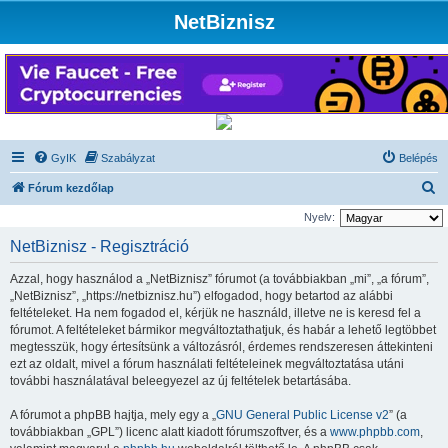
NetBiznisz
GyIK
Szabályzat
Belépés
K
Fórum kezdőlap
e
Nyelv:
r
NetBiznisz - Regisztráció
e
Azzal, hogy használod a „NetBiznisz” fórumot (a továbbiakban „mi”, „a fórum”,
s
„NetBiznisz”, „https://netbiznisz.hu”) elfogadod, hogy betartod az alábbi
é
feltételeket. Ha nem fogadod el, kérjük ne használd, illetve ne is keresd fel a
fórumot. A feltételeket bármikor megváltoztathatjuk, és habár a lehető legtöbbet
s
megtesszük, hogy értesítsünk a változásról, érdemes rendszeresen áttekinteni
ezt az oldalt, mivel a fórum használati feltételeinek megváltoztatása utáni
további használatával beleegyezel az új feltételek betartásába.
A fórumot a phpBB hajtja, mely egy a „
GNU General Public License v2
” (a
továbbiakban „GPL”) licenc alatt kiadott fórumszoftver, és a
www.phpbb.com
,