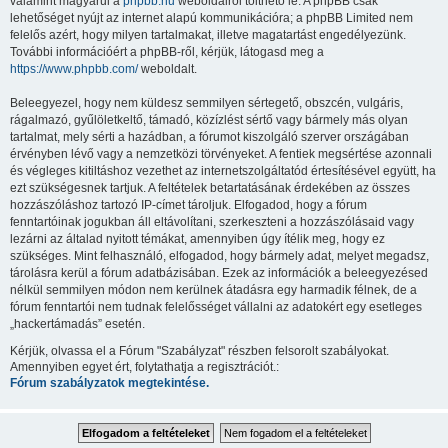
valamint magyarul a
phpbb.hu
weboldalról tölthető le. A phpBB csak
lehetőséget nyújt az internet alapú kommunikációra; a phpBB Limited nem
felelős azért, hogy milyen tartalmakat, illetve magatartást engedélyezünk.
További információért a phpBB-ről, kérjük, látogasd meg a
https://www.phpbb.com/
weboldalt.
Beleegyezel, hogy nem küldesz semmilyen sértegető, obszcén, vulgáris,
rágalmazó, gyűlöletkeltő, támadó, közízlést sértő vagy bármely más olyan
tartalmat, mely sérti a hazádban, a fórumot kiszolgáló szerver országában
érvényben lévő vagy a nemzetközi törvényeket. A fentiek megsértése azonnali
és végleges kitiltáshoz vezethet az internetszolgáltatód értesítésével együtt, ha
ezt szükségesnek tartjuk. A feltételek betartatásának érdekében az összes
hozzászóláshoz tartozó IP-címet tároljuk. Elfogadod, hogy a fórum
fenntartóinak jogukban áll eltávolítani, szerkeszteni a hozzászólásaid vagy
lezárni az általad nyitott témákat, amennyiben úgy ítélik meg, hogy ez
szükséges. Mint felhasználó, elfogadod, hogy bármely adat, melyet megadsz,
tárolásra kerül a fórum adatbázisában. Ezek az információk a beleegyezésed
nélkül semmilyen módon nem kerülnek átadásra egy harmadik félnek, de a
fórum fenntartói nem tudnak felelősséget vállalni az adatokért egy esetleges
„hackertámadás” esetén.
Kérjük, olvassa el a Fórum "Szabályzat" részben felsorolt szabályokat.
Amennyiben egyet ért, folytathatja a regisztrációt.:
Fórum szabályzatok megtekintése.