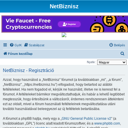
NetBiznisz
GyIK
Szabályzat
Belépés
K
Fórum kezdőlap
e
Nyelv:
r
NetBiznisz - Regisztráció
e
Azzal, hogy használod a „NetBiznisz” fórumot (a továbbiakban „mi”, „a fórum”,
s
„NetBiznisz”, „https://netbiznisz.hu”) elfogadod, hogy betartod az alábbi
é
feltételeket. Ha nem fogadod el, kérjük ne használd, illetve ne is keresd fel a
fórumot. A feltételeket bármikor megváltoztathatjuk, és habár a lehető legtöbbet
s
megtesszük, hogy értesítsünk a változásról, érdemes rendszeresen áttekinteni
ezt az oldalt, mivel a fórum használati feltételeinek megváltoztatása utáni
további használatával beleegyezel az új feltételek betartásába.
A fórumot a phpBB hajtja, mely egy a „
GNU General Public License v2
” (a
továbbiakban „GPL”) licenc alatt kiadott fórumszoftver, és a
www.phpbb.com
,