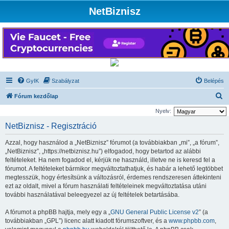
NetBiznisz
GyIK
Szabályzat
Belépés
K
Fórum kezdőlap
e
Nyelv:
r
NetBiznisz - Regisztráció
e
Azzal, hogy használod a „NetBiznisz” fórumot (a továbbiakban „mi”, „a fórum”,
s
„NetBiznisz”, „https://netbiznisz.hu”) elfogadod, hogy betartod az alábbi
é
feltételeket. Ha nem fogadod el, kérjük ne használd, illetve ne is keresd fel a
fórumot. A feltételeket bármikor megváltoztathatjuk, és habár a lehető legtöbbet
s
megtesszük, hogy értesítsünk a változásról, érdemes rendszeresen áttekinteni
ezt az oldalt, mivel a fórum használati feltételeinek megváltoztatása utáni
további használatával beleegyezel az új feltételek betartásába.
A fórumot a phpBB hajtja, mely egy a „
GNU General Public License v2
” (a
továbbiakban „GPL”) licenc alatt kiadott fórumszoftver, és a
www.phpbb.com
,