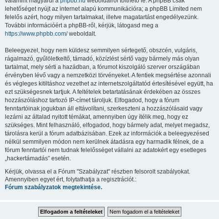
valamint magyarul a
phpbb.hu
weboldalról tölthető le. A phpBB csak
lehetőséget nyújt az internet alapú kommunikációra; a phpBB Limited nem
felelős azért, hogy milyen tartalmakat, illetve magatartást engedélyezünk.
További információért a phpBB-ről, kérjük, látogasd meg a
https://www.phpbb.com/
weboldalt.
Beleegyezel, hogy nem küldesz semmilyen sértegető, obszcén, vulgáris,
rágalmazó, gyűlöletkeltő, támadó, közízlést sértő vagy bármely más olyan
tartalmat, mely sérti a hazádban, a fórumot kiszolgáló szerver országában
érvényben lévő vagy a nemzetközi törvényeket. A fentiek megsértése azonnali
és végleges kitiltáshoz vezethet az internetszolgáltatód értesítésével együtt, ha
ezt szükségesnek tartjuk. A feltételek betartatásának érdekében az összes
hozzászóláshoz tartozó IP-címet tároljuk. Elfogadod, hogy a fórum
fenntartóinak jogukban áll eltávolítani, szerkeszteni a hozzászólásaid vagy
lezárni az általad nyitott témákat, amennyiben úgy ítélik meg, hogy ez
szükséges. Mint felhasználó, elfogadod, hogy bármely adat, melyet megadsz,
tárolásra kerül a fórum adatbázisában. Ezek az információk a beleegyezésed
nélkül semmilyen módon nem kerülnek átadásra egy harmadik félnek, de a
fórum fenntartói nem tudnak felelősséget vállalni az adatokért egy esetleges
„hackertámadás” esetén.
Kérjük, olvassa el a Fórum "Szabályzat" részben felsorolt szabályokat.
Amennyiben egyet ért, folytathatja a regisztrációt.:
Fórum szabályzatok megtekintése.