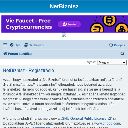
NetBiznisz
GyIK
Szabályzat
Belépés
K
Fórum kezdőlap
e
Nyelv:
r
NetBiznisz - Regisztráció
e
Azzal, hogy használod a „NetBiznisz” fórumot (a továbbiakban „mi”, „a fórum”,
s
„NetBiznisz”, „https://netbiznisz.hu”) elfogadod, hogy betartod az alábbi
é
feltételeket. Ha nem fogadod el, kérjük ne használd, illetve ne is keresd fel a
fórumot. A feltételeket bármikor megváltoztathatjuk, és habár a lehető legtöbbet
s
megtesszük, hogy értesítsünk a változásról, érdemes rendszeresen áttekinteni
ezt az oldalt, mivel a fórum használati feltételeinek megváltoztatása utáni
további használatával beleegyezel az új feltételek betartásába.
A fórumot a phpBB hajtja, mely egy a „
GNU General Public License v2
” (a
továbbiakban „GPL”) licenc alatt kiadott fórumszoftver, és a
www.phpbb.com
,