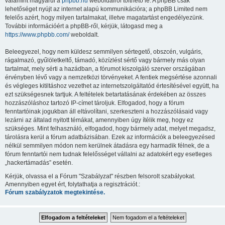
valamint magyarul a
phpbb.hu
weboldalról tölthető le. A phpBB csak
lehetőséget nyújt az internet alapú kommunikációra; a phpBB Limited nem
felelős azért, hogy milyen tartalmakat, illetve magatartást engedélyezünk.
További információért a phpBB-ről, kérjük, látogasd meg a
https://www.phpbb.com/
weboldalt.
Beleegyezel, hogy nem küldesz semmilyen sértegető, obszcén, vulgáris,
rágalmazó, gyűlöletkeltő, támadó, közízlést sértő vagy bármely más olyan
tartalmat, mely sérti a hazádban, a fórumot kiszolgáló szerver országában
érvényben lévő vagy a nemzetközi törvényeket. A fentiek megsértése azonnali
és végleges kitiltáshoz vezethet az internetszolgáltatód értesítésével együtt, ha
ezt szükségesnek tartjuk. A feltételek betartatásának érdekében az összes
hozzászóláshoz tartozó IP-címet tároljuk. Elfogadod, hogy a fórum
fenntartóinak jogukban áll eltávolítani, szerkeszteni a hozzászólásaid vagy
lezárni az általad nyitott témákat, amennyiben úgy ítélik meg, hogy ez
szükséges. Mint felhasználó, elfogadod, hogy bármely adat, melyet megadsz,
tárolásra kerül a fórum adatbázisában. Ezek az információk a beleegyezésed
nélkül semmilyen módon nem kerülnek átadásra egy harmadik félnek, de a
fórum fenntartói nem tudnak felelősséget vállalni az adatokért egy esetleges
„hackertámadás” esetén.
Kérjük, olvassa el a Fórum "Szabályzat" részben felsorolt szabályokat.
Amennyiben egyet ért, folytathatja a regisztrációt.:
Fórum szabályzatok megtekintése.