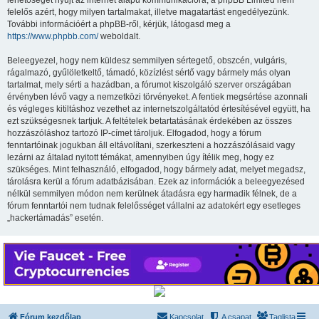
lehetőséget nyújt az internet alapú kommunikációra; a phpBB Limited nem
felelős azért, hogy milyen tartalmakat, illetve magatartást engedélyezünk.
További információért a phpBB-ről, kérjük, látogasd meg a
https://www.phpbb.com/
weboldalt.
Beleegyezel, hogy nem küldesz semmilyen sértegető, obszcén, vulgáris,
rágalmazó, gyűlöletkeltő, támadó, közízlést sértő vagy bármely más olyan
tartalmat, mely sérti a hazádban, a fórumot kiszolgáló szerver országában
érvényben lévő vagy a nemzetközi törvényeket. A fentiek megsértése azonnali
és végleges kitiltáshoz vezethet az internetszolgáltatód értesítésével együtt, ha
ezt szükségesnek tartjuk. A feltételek betartatásának érdekében az összes
hozzászóláshoz tartozó IP-címet tároljuk. Elfogadod, hogy a fórum
fenntartóinak jogukban áll eltávolítani, szerkeszteni a hozzászólásaid vagy
lezárni az általad nyitott témákat, amennyiben úgy ítélik meg, hogy ez
szükséges. Mint felhasználó, elfogadod, hogy bármely adat, melyet megadsz,
tárolásra kerül a fórum adatbázisában. Ezek az információk a beleegyezésed
nélkül semmilyen módon nem kerülnek átadásra egy harmadik félnek, de a
fórum fenntartói nem tudnak felelősséget vállalni az adatokért egy esetleges
„hackertámadás” esetén.
Fórum kezdőlap
Kapcsolat
A csapat
Taglista