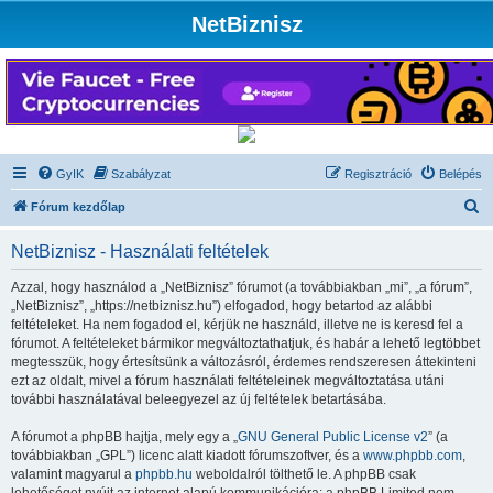
NetBiznisz
GyIK
Szabályzat
Regisztráció
Belépés
K
Fórum kezdőlap
e
NetBiznisz - Használati feltételek
r
e
Azzal, hogy használod a „NetBiznisz” fórumot (a továbbiakban „mi”, „a fórum”,
„NetBiznisz”, „https://netbiznisz.hu”) elfogadod, hogy betartod az alábbi
s
feltételeket. Ha nem fogadod el, kérjük ne használd, illetve ne is keresd fel a
é
fórumot. A feltételeket bármikor megváltoztathatjuk, és habár a lehető legtöbbet
megtesszük, hogy értesítsünk a változásról, érdemes rendszeresen áttekinteni
s
ezt az oldalt, mivel a fórum használati feltételeinek megváltoztatása utáni
további használatával beleegyezel az új feltételek betartásába.
A fórumot a phpBB hajtja, mely egy a „
GNU General Public License v2
” (a
továbbiakban „GPL”) licenc alatt kiadott fórumszoftver, és a
www.phpbb.com
,
valamint magyarul a
phpbb.hu
weboldalról tölthető le. A phpBB csak