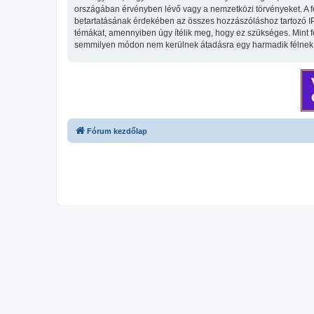
országában érvényben lévő vagy a nemzetközi törvényeket. A fent
betartatásának érdekében az összes hozzászóláshoz tartozó IP-cí
témákat, amennyiben úgy ítélik meg, hogy ez szükséges. Mint 
semmilyen módon nem kerülnek átadásra egy harmadik félnek, d
Fórum kezdőlap