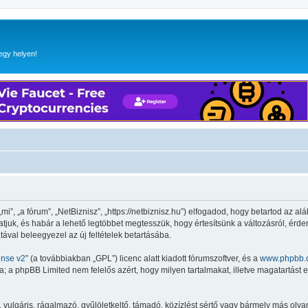
egy helyen!
”, „a fórum”, „NetBiznisz”, „https://netbiznisz.hu”) elfogadod, hogy betartod az aláb
hatjuk, és habár a lehető legtöbbet megtesszük, hogy értesítsünk a változásról, érde
tával beleegyezel az új feltételek betartásába.
ense v2
” (a továbbiakban „GPL”) licenc alatt kiadott fórumszoftver, és a
www.phpbb.
 a phpBB Limited nem felelős azért, hogy milyen tartalmakat, illetve magatartást 
lgáris, rágalmazó, gyűlöletkeltő, támadó, közízlést sértő vagy bármely más olyan 