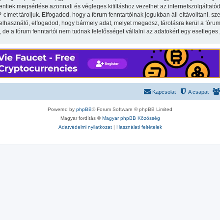
iek megsértése azonnali és végleges kitiltáshoz vezethet az internetszolgáltatód ér
met tároljuk. Elfogadod, hogy a fórum fenntartóinak jogukban áll eltávolítani, szer
felhasználó, elfogadod, hogy bármely adat, melyet megadsz, tárolásra kerül a fór
e a fórum fenntartói nem tudnak felelősséget vállalni az adatokért egy esetleges
Kapcsolat
A csapat
Powered by
phpBB
® Forum Software © phpBB Limited
Magyar fordítás ©
Magyar phpBB Közösség
Adatvédelmi nyilatkozat
|
Használati feltételek