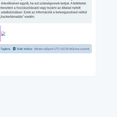
tesítésével együtt, ha ezt szükségesnek tartjuk. A feltételek
keszteni a hozzászólásaid vagy lezárni az általad nyitott
um adatbázisában. Ezek az információk a beleegyezésed nélkül
 „hackertámadás” esetén.
Taglista
Sütik törlése
Minden időpont
UTC+02:00
időzóna szerinti