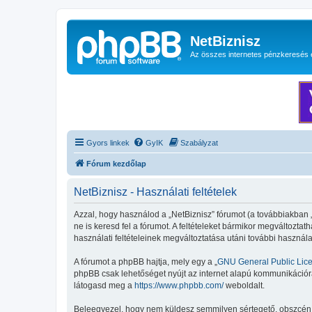
NetBiznisz
Az összes internetes pénzkeresés 
Gyors linkek
GyIK
Szabályzat
Fórum kezdőlap
NetBiznisz - Használati feltételek
Azzal, hogy használod a „NetBiznisz” fórumot (a továbbiakban „mi
ne is keresd fel a fórumot. A feltételeket bármikor megváltoztat
használati feltételeinek megváltoztatása utáni további használa
A fórumot a phpBB hajtja, mely egy a „
GNU General Public Lic
phpBB csak lehetőséget nyújt az internet alapú kommunikációra;
látogasd meg a
https://www.phpbb.com/
weboldalt.
Beleegyezel, hogy nem küldesz semmilyen sértegető, obszcén, vu