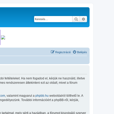
Keresés
Részletes keresés
Regisztráció
Belépés
bi feltételeket. Ha nem fogadod el, kérjük ne használd, illetve
mes rendszeresen áttekinteni ezt az oldalt, mivel a fórum
com
, valamint magyarul a
phpbb.hu
weboldalról tölthető le. A
engedélyezünk. További információért a phpBB-ről, kérjük,
tartalmat, mely sérti a hazádban, a fórumot kiszolgáló szerver