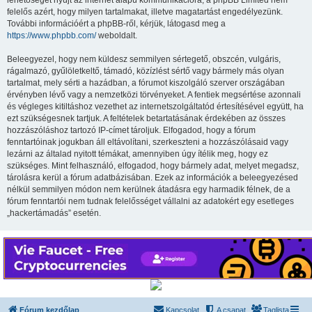
lehetőséget nyújt az internet alapú kommunikációra; a phpBB Limited nem
felelős azért, hogy milyen tartalmakat, illetve magatartást engedélyezünk.
További információért a phpBB-ről, kérjük, látogasd meg a
https://www.phpbb.com/
weboldalt.
Beleegyezel, hogy nem küldesz semmilyen sértegető, obszcén, vulgáris,
rágalmazó, gyűlöletkeltő, támadó, közízlést sértő vagy bármely más olyan
tartalmat, mely sérti a hazádban, a fórumot kiszolgáló szerver országában
érvényben lévő vagy a nemzetközi törvényeket. A fentiek megsértése azonnali
és végleges kitiltáshoz vezethet az internetszolgáltatód értesítésével együtt, ha
ezt szükségesnek tartjuk. A feltételek betartatásának érdekében az összes
hozzászóláshoz tartozó IP-címet tároljuk. Elfogadod, hogy a fórum
fenntartóinak jogukban áll eltávolítani, szerkeszteni a hozzászólásaid vagy
lezárni az általad nyitott témákat, amennyiben úgy ítélik meg, hogy ez
szükséges. Mint felhasználó, elfogadod, hogy bármely adat, melyet megadsz,
tárolásra kerül a fórum adatbázisában. Ezek az információk a beleegyezésed
nélkül semmilyen módon nem kerülnek átadásra egy harmadik félnek, de a
fórum fenntartói nem tudnak felelősséget vállalni az adatokért egy esetleges
„hackertámadás” esetén.
Fórum kezdőlap
Kapcsolat
A csapat
Taglista