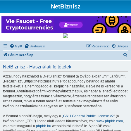
NetBiznisz
GyIK
Szabályzat
Regisztráció
Belépés
K
Fórum kezdőlap
e
NetBiznisz - Használati feltételek
r
e
Azzal, hogy használod a „NetBiznisz” fórumot (a továbbiakban „mi”, „a fórum”,
„NetBiznisz”, „https://netbiznisz.hu”) elfogadod, hogy betartod az alábbi
s
feltételeket. Ha nem fogadod el, kérjük ne használd, illetve ne is keresd fel a
é
fórumot. A feltételeket bármikor megváltoztathatjuk, és habár a lehető legtöbbet
megtesszük, hogy értesítsünk a változásról, érdemes rendszeresen áttekinteni
s
ezt az oldalt, mivel a fórum használati feltételeinek megváltoztatása utáni
további használatával beleegyezel az új feltételek betartásába.
A fórumot a phpBB hajtja, mely egy a „
GNU General Public License v2
” (a
továbbiakban „GPL”) licenc alatt kiadott fórumszoftver, és a
www.phpbb.com
,
valamint magyarul a
phpbb.hu
weboldalról tölthető le. A phpBB csak