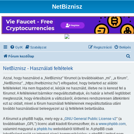
NetBiznisz
GyIK
Szabályzat
Regisztráció
Belépés
K
Fórum kezdőlap
e
NetBiznisz - Használati feltételek
r
e
Azzal, hogy használod a „NetBiznisz” fórumot (a továbbiakban „mi”, „a fórum”,
„NetBiznisz”, „https://netbiznisz.hu”) elfogadod, hogy betartod az alábbi
s
feltételeket. Ha nem fogadod el, kérjük ne használd, illetve ne is keresd fel a
é
fórumot. A feltételeket bármikor megváltoztathatjuk, és habár a lehető legtöbbet
megtesszük, hogy értesítsünk a változásról, érdemes rendszeresen áttekinteni
s
ezt az oldalt, mivel a fórum használati feltételeinek megváltoztatása utáni
további használatával beleegyezel az új feltételek betartásába.
A fórumot a phpBB hajtja, mely egy a „
GNU General Public License v2
” (a
továbbiakban „GPL”) licenc alatt kiadott fórumszoftver, és a
www.phpbb.com
,
valamint magyarul a
phpbb.hu
weboldalról tölthető le. A phpBB csak