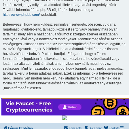
lehetőséget nyújt az internet alapú kommunikációra; a phpBB Limited nem
felelős azért, hogy milyen tartalmakat, illetve magatartást engedélyezünk.
További információért a phpBB-ről, kérjük, látogasd meg a
https://www.phpbb.com/
weboldalt.
Beleegyezel, hogy nem küldesz semmilyen sértegető, obszcén, vulgáris,
rágalmazó, gyűlöletkeltő, támadó, közízlést sértő vagy bármely más olyan
tartalmat, mely sérti a hazádban, a fórumot kiszolgáló szerver országában
érvényben lévő vagy a nemzetközi törvényeket. A fentiek megsértése azonnali
és végleges kitiltáshoz vezethet az internetszolgáltatód értesítésével együtt, ha
ezt szükségesnek tartjuk. A feltételek betartatásának érdekében az összes
hozzászóláshoz tartozó IP-címet tároljuk. Elfogadod, hogy a fórum
fenntartóinak jogukban áll eltávolítani, szerkeszteni a hozzászólásaid vagy
lezárni az általad nyitott témákat, amennyiben úgy ítélik meg, hogy ez
szükséges. Mint felhasználó, elfogadod, hogy bármely adat, melyet megadsz,
tárolásra kerül a fórum adatbázisában. Ezek az információk a beleegyezésed
nélkül semmilyen módon nem kerülnek átadásra egy harmadik félnek, de a
fórum fenntartói nem tudnak felelősséget vállalni az adatokért egy esetleges
„hackertámadás” esetén.
Fórum kezdőlap
Kapcsolat
A csapat
Taglista