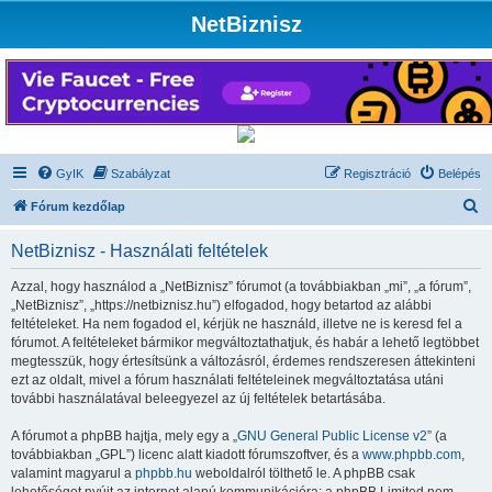
NetBiznisz
GyIK
Szabályzat
Regisztráció
Belépés
K
Fórum kezdőlap
e
NetBiznisz - Használati feltételek
r
e
Azzal, hogy használod a „NetBiznisz” fórumot (a továbbiakban „mi”, „a fórum”,
„NetBiznisz”, „https://netbiznisz.hu”) elfogadod, hogy betartod az alábbi
s
feltételeket. Ha nem fogadod el, kérjük ne használd, illetve ne is keresd fel a
é
fórumot. A feltételeket bármikor megváltoztathatjuk, és habár a lehető legtöbbet
megtesszük, hogy értesítsünk a változásról, érdemes rendszeresen áttekinteni
s
ezt az oldalt, mivel a fórum használati feltételeinek megváltoztatása utáni
további használatával beleegyezel az új feltételek betartásába.
A fórumot a phpBB hajtja, mely egy a „
GNU General Public License v2
” (a
továbbiakban „GPL”) licenc alatt kiadott fórumszoftver, és a
www.phpbb.com
,
valamint magyarul a
phpbb.hu
weboldalról tölthető le. A phpBB csak