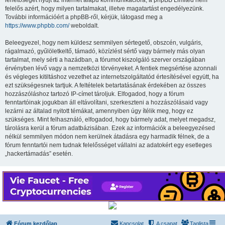
lehetőséget nyújt az internet alapú kommunikációra; a phpBB Limited nem
felelős azért, hogy milyen tartalmakat, illetve magatartást engedélyezünk.
További információért a phpBB-ről, kérjük, látogasd meg a
https://www.phpbb.com/
weboldalt.
Beleegyezel, hogy nem küldesz semmilyen sértegető, obszcén, vulgáris,
rágalmazó, gyűlöletkeltő, támadó, közízlést sértő vagy bármely más olyan
tartalmat, mely sérti a hazádban, a fórumot kiszolgáló szerver országában
érvényben lévő vagy a nemzetközi törvényeket. A fentiek megsértése azonnali
és végleges kitiltáshoz vezethet az internetszolgáltatód értesítésével együtt, ha
ezt szükségesnek tartjuk. A feltételek betartatásának érdekében az összes
hozzászóláshoz tartozó IP-címet tároljuk. Elfogadod, hogy a fórum
fenntartóinak jogukban áll eltávolítani, szerkeszteni a hozzászólásaid vagy
lezárni az általad nyitott témákat, amennyiben úgy ítélik meg, hogy ez
szükséges. Mint felhasználó, elfogadod, hogy bármely adat, melyet megadsz,
tárolásra kerül a fórum adatbázisában. Ezek az információk a beleegyezésed
nélkül semmilyen módon nem kerülnek átadásra egy harmadik félnek, de a
fórum fenntartói nem tudnak felelősséget vállalni az adatokért egy esetleges
„hackertámadás” esetén.
Fórum kezdőlap
Kapcsolat
A csapat
Taglista