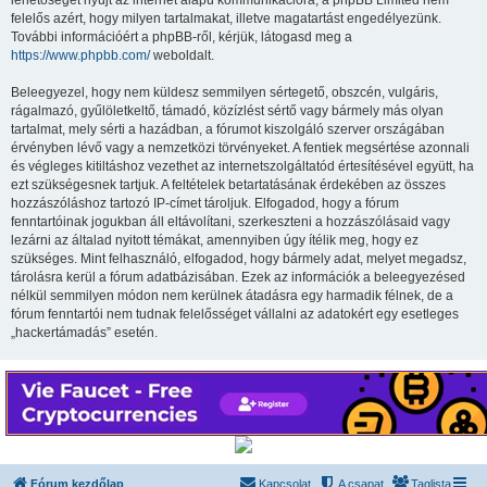
lehetőséget nyújt az internet alapú kommunikációra; a phpBB Limited nem
felelős azért, hogy milyen tartalmakat, illetve magatartást engedélyezünk.
További információért a phpBB-ről, kérjük, látogasd meg a
https://www.phpbb.com/
weboldalt.
Beleegyezel, hogy nem küldesz semmilyen sértegető, obszcén, vulgáris,
rágalmazó, gyűlöletkeltő, támadó, közízlést sértő vagy bármely más olyan
tartalmat, mely sérti a hazádban, a fórumot kiszolgáló szerver országában
érvényben lévő vagy a nemzetközi törvényeket. A fentiek megsértése azonnali
és végleges kitiltáshoz vezethet az internetszolgáltatód értesítésével együtt, ha
ezt szükségesnek tartjuk. A feltételek betartatásának érdekében az összes
hozzászóláshoz tartozó IP-címet tároljuk. Elfogadod, hogy a fórum
fenntartóinak jogukban áll eltávolítani, szerkeszteni a hozzászólásaid vagy
lezárni az általad nyitott témákat, amennyiben úgy ítélik meg, hogy ez
szükséges. Mint felhasználó, elfogadod, hogy bármely adat, melyet megadsz,
tárolásra kerül a fórum adatbázisában. Ezek az információk a beleegyezésed
nélkül semmilyen módon nem kerülnek átadásra egy harmadik félnek, de a
fórum fenntartói nem tudnak felelősséget vállalni az adatokért egy esetleges
„hackertámadás” esetén.
Fórum kezdőlap
Kapcsolat
A csapat
Taglista