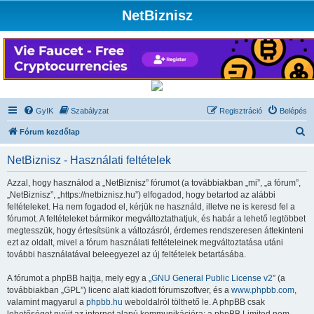
NetBiznisz
GyIK
Szabályzat
Regisztráció
Belépés
K
Fórum kezdőlap
e
NetBiznisz - Használati feltételek
r
e
Azzal, hogy használod a „NetBiznisz” fórumot (a továbbiakban „mi”, „a fórum”,
„NetBiznisz”, „https://netbiznisz.hu”) elfogadod, hogy betartod az alábbi
s
feltételeket. Ha nem fogadod el, kérjük ne használd, illetve ne is keresd fel a
é
fórumot. A feltételeket bármikor megváltoztathatjuk, és habár a lehető legtöbbet
megtesszük, hogy értesítsünk a változásról, érdemes rendszeresen áttekinteni
s
ezt az oldalt, mivel a fórum használati feltételeinek megváltoztatása utáni
további használatával beleegyezel az új feltételek betartásába.
A fórumot a phpBB hajtja, mely egy a „
GNU General Public License v2
” (a
továbbiakban „GPL”) licenc alatt kiadott fórumszoftver, és a
www.phpbb.com
,
valamint magyarul a
phpbb.hu
weboldalról tölthető le. A phpBB csak