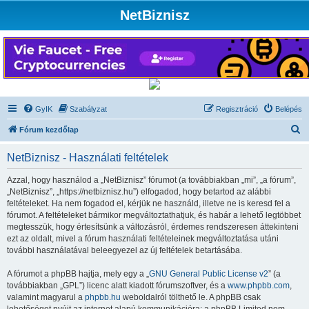
NetBiznisz
GyIK
Szabályzat
Regisztráció
Belépés
K
Fórum kezdőlap
e
NetBiznisz - Használati feltételek
r
e
Azzal, hogy használod a „NetBiznisz” fórumot (a továbbiakban „mi”, „a fórum”,
„NetBiznisz”, „https://netbiznisz.hu”) elfogadod, hogy betartod az alábbi
s
feltételeket. Ha nem fogadod el, kérjük ne használd, illetve ne is keresd fel a
é
fórumot. A feltételeket bármikor megváltoztathatjuk, és habár a lehető legtöbbet
megtesszük, hogy értesítsünk a változásról, érdemes rendszeresen áttekinteni
s
ezt az oldalt, mivel a fórum használati feltételeinek megváltoztatása utáni
további használatával beleegyezel az új feltételek betartásába.
A fórumot a phpBB hajtja, mely egy a „
GNU General Public License v2
” (a
továbbiakban „GPL”) licenc alatt kiadott fórumszoftver, és a
www.phpbb.com
,
valamint magyarul a
phpbb.hu
weboldalról tölthető le. A phpBB csak