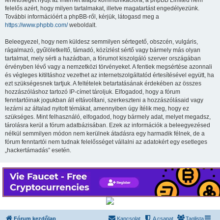
lehetőséget nyújt az internet alapú kommunikációra; a phpBB Limited nem
felelős azért, hogy milyen tartalmakat, illetve magatartást engedélyezünk.
További információért a phpBB-ről, kérjük, látogasd meg a
https://www.phpbb.com/
weboldalt.
Beleegyezel, hogy nem küldesz semmilyen sértegető, obszcén, vulgáris,
rágalmazó, gyűlöletkeltő, támadó, közízlést sértő vagy bármely más olyan
tartalmat, mely sérti a hazádban, a fórumot kiszolgáló szerver országában
érvényben lévő vagy a nemzetközi törvényeket. A fentiek megsértése azonnali
és végleges kitiltáshoz vezethet az internetszolgáltatód értesítésével együtt, ha
ezt szükségesnek tartjuk. A feltételek betartatásának érdekében az összes
hozzászóláshoz tartozó IP-címet tároljuk. Elfogadod, hogy a fórum
fenntartóinak jogukban áll eltávolítani, szerkeszteni a hozzászólásaid vagy
lezárni az általad nyitott témákat, amennyiben úgy ítélik meg, hogy ez
szükséges. Mint felhasználó, elfogadod, hogy bármely adat, melyet megadsz,
tárolásra kerül a fórum adatbázisában. Ezek az információk a beleegyezésed
nélkül semmilyen módon nem kerülnek átadásra egy harmadik félnek, de a
fórum fenntartói nem tudnak felelősséget vállalni az adatokért egy esetleges
„hackertámadás” esetén.
Fórum kezdőlap
Kapcsolat
A csapat
Taglista