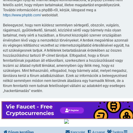
lehetőséget nyújt az internet alapú kommunikációra; a phpBB Limited nem
felelős azért, hogy milyen tartalmakat, illetve magatartást engedélyezünk.
További információért a phpBB-ről, kérjük, látogasd meg a
https://www.phpbb.com/
weboldalt.
Beleegyezel, hogy nem küldesz semmilyen sértegető, obszcén, vulgáris,
rágalmazó, gyűlöletkeltő, támadó, közízlést sértő vagy bármely más olyan
tartalmat, mely sérti a hazádban, a fórumot kiszolgáló szerver országában
érvényben lévő vagy a nemzetközi törvényeket. A fentiek megsértése azonnali
és végleges kitiltáshoz vezethet az internetszolgáltatód értesítésével együtt, ha
ezt szükségesnek tartjuk. A feltételek betartatásának érdekében az összes
hozzászóláshoz tartozó IP-címet tároljuk. Elfogadod, hogy a fórum
fenntartóinak jogukban áll eltávolítani, szerkeszteni a hozzászólásaid vagy
lezárni az általad nyitott témákat, amennyiben úgy ítélik meg, hogy ez
szükséges. Mint felhasználó, elfogadod, hogy bármely adat, melyet megadsz,
tárolásra kerül a fórum adatbázisában. Ezek az információk a beleegyezésed
nélkül semmilyen módon nem kerülnek átadásra egy harmadik félnek, de a
fórum fenntartói nem tudnak felelősséget vállalni az adatokért egy esetleges
„hackertámadás” esetén.
Fórum kezdőlap
Kapcsolat
A csapat
Taglista