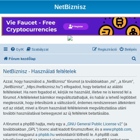
NetBiznisz
GyIK
Szabályzat
Regisztráció
Belépés
K
Fórum kezdőlap
e
NetBiznisz - Használati feltételek
r
e
Azzal, hogy használod a „NetBiznisz” fórumot (a továbbiakban „mi”, „a fórum”,
„NetBiznisz”, „https://netbiznisz.hu”) elfogadod, hogy betartod az alábbi
s
feltételeket. Ha nem fogadod el, kérjük ne használd, illetve ne is keresd fel a
é
fórumot. A feltételeket bármikor megváltoztathatjuk, és habár a lehető legtöbbet
megtesszük, hogy értesítsünk a változásról, érdemes rendszeresen áttekinteni
s
ezt az oldalt, mivel a fórum használati feltételeinek megváltoztatása utáni
további használatával beleegyezel az új feltételek betartásába.
A fórumot a phpBB hajtja, mely egy a „
GNU General Public License v2
” (a
továbbiakban „GPL”) licenc alatt kiadott fórumszoftver, és a
www.phpbb.com
,
valamint magyarul a
phpbb.hu
weboldalról tölthető le. A phpBB csak