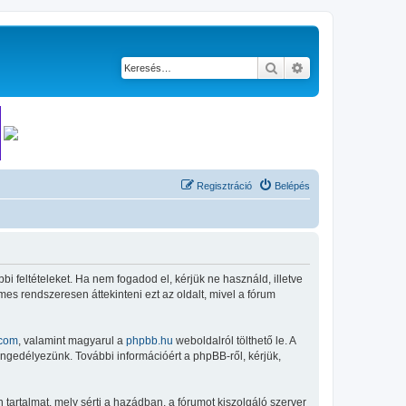
Keresés
Részletes keresés
Regisztráció
Belépés
bi feltételeket. Ha nem fogadod el, kérjük ne használd, illetve
mes rendszeresen áttekinteni ezt az oldalt, mivel a fórum
com
, valamint magyarul a
phpbb.hu
weboldalról tölthető le. A
engedélyezünk. További információért a phpBB-ről, kérjük,
tartalmat, mely sérti a hazádban, a fórumot kiszolgáló szerver