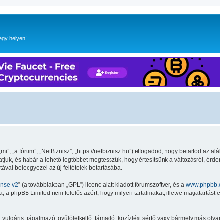
egy helyen!
”, „a fórum”, „NetBiznisz”, „https://netbiznisz.hu”) elfogadod, hogy betartod az aláb
hatjuk, és habár a lehető legtöbbet megtesszük, hogy értesítsünk a változásról, érde
tával beleegyezel az új feltételek betartásába.
ense v2
” (a továbbiakban „GPL”) licenc alatt kiadott fórumszoftver, és a
www.phpbb.
 a phpBB Limited nem felelős azért, hogy milyen tartalmakat, illetve magatartást 
lgáris, rágalmazó, gyűlöletkeltő, támadó, közízlést sértő vagy bármely más olyan 