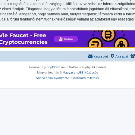
iek megsértése azonnali és végleges kitiltáshoz vezethet az internetszolgáltatód ér
met tároljuk. Elfogadod, hogy a fórum fenntartóinak jogukban áll eltávolítani, szer
felhasználó, elfogadod, hogy bármely adat, melyet megadsz, tárolásra kerül a fór
e a fórum fenntartói nem tudnak felelősséget vállalni az adatokért egy esetleges
Kapcsolat
A csapat
Powered by
phpBB
® Forum Software © phpBB Limited
Magyar fordítás ©
Magyar phpBB Közösség
Adatvédelmi nyilatkozat
|
Használati feltételek