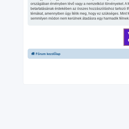
országában érvényben lévő vagy a nemzetközi törvényeket. A fent
betartatásának érdekében az összes hozzászóláshoz tartozó IP-cí
témákat, amennyiben úgy ítélik meg, hogy ez szükséges. Mint 
semmilyen módon nem kerülnek átadásra egy harmadik félnek, d
Fórum kezdőlap