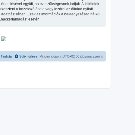
tesítésével együtt, ha ezt szükségesnek tartjuk. A feltételek
keszteni a hozzászólásaid vagy lezárni az általad nyitott
um adatbázisában. Ezek az információk a beleegyezésed nélkül
 „hackertámadás” esetén.
Taglista
Sütik törlése
Minden időpont
UTC+02:00
időzóna szerinti