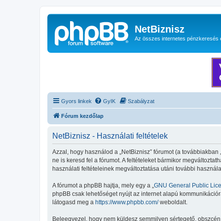
NetBiznisz
Az összes internetes pénzkeresés 
Gyors linkek
GyIK
Szabályzat
Fórum kezdőlap
NetBiznisz - Használati feltételek
Azzal, hogy használod a „NetBiznisz” fórumot (a továbbiakban „mi
ne is keresd fel a fórumot. A feltételeket bármikor megváltoztat
használati feltételeinek megváltoztatása utáni további használa
A fórumot a phpBB hajtja, mely egy a „
GNU General Public Lic
phpBB csak lehetőséget nyújt az internet alapú kommunikációra;
látogasd meg a
https://www.phpbb.com/
weboldalt.
Beleegyezel, hogy nem küldesz semmilyen sértegető, obszcén, vu