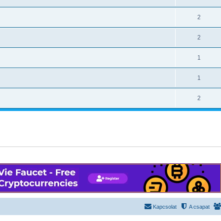
2
2
1
1
2
Kapcsolat
A csapat