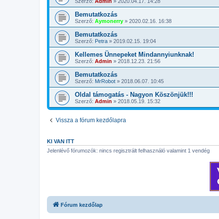
Szerző:
Admin
»
2020.04.17. 14:28
Bemutatkozás
Szerző:
Aymonerry
»
2020.02.16. 16:38
Bemutatkozás
Szerző:
Petra
»
2019.02.15. 19:04
Kellemes Ünnepeket Mindannyiunknak!
Szerző:
Admin
»
2018.12.23. 21:56
Bemutatkozás
Szerző:
MrRobot
»
2018.06.07. 10:45
Oldal támogatás - Nagyon Köszönjük!!!
Szerző:
Admin
»
2018.05.19. 15:32
Vissza a fórum kezdőlapra
KI VAN ITT
Jelenlévő fórumozók: nincs regisztrált felhasználó valamint 1 vendég
Fórum kezdőlap