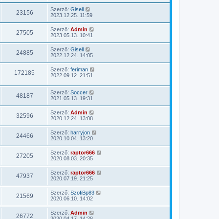
Szerző:
Gisell
23156
2023.12.25. 11:59
Szerző:
Admin
27505
2023.05.13. 10:41
Szerző:
Gisell
24885
2022.12.24. 14:05
Szerző:
feriman
172185
2022.09.12. 21:51
Szerző:
Soccer
48187
2021.05.13. 19:31
Szerző:
Admin
32596
2020.12.24. 13:08
Szerző:
harryjon
24466
2020.10.04. 13:20
Szerző:
raptor666
27205
2020.08.03. 20:35
Szerző:
raptor666
47937
2020.07.19. 21:25
Szerző:
SzofiBp83
21569
2020.06.10. 14:02
Szerző:
Admin
26772
2020.04.17. 14:28