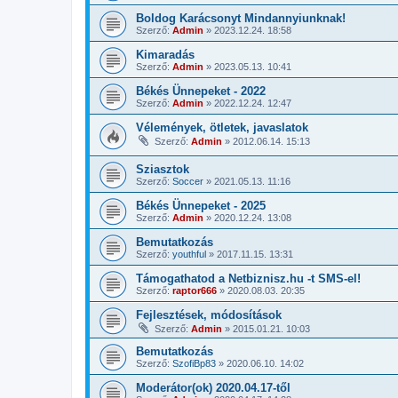
Boldog Karácsonyt Mindannyiunknak!
Szerző:
Admin
»
2023.12.24. 18:58
Kimaradás
Szerző:
Admin
»
2023.05.13. 10:41
Békés Ünnepeket - 2022
Szerző:
Admin
»
2022.12.24. 12:47
Vélemények, ötletek, javaslatok
Szerző:
Admin
»
2012.06.14. 15:13
Sziasztok
Szerző:
Soccer
»
2021.05.13. 11:16
Békés Ünnepeket - 2025
Szerző:
Admin
»
2020.12.24. 13:08
Bemutatkozás
Szerző:
youthful
»
2017.11.15. 13:31
Támogathatod a Netbiznisz.hu -t SMS-el!
Szerző:
raptor666
»
2020.08.03. 20:35
Fejlesztések, módosítások
Szerző:
Admin
»
2015.01.21. 10:03
Bemutatkozás
Szerző:
SzofiBp83
»
2020.06.10. 14:02
Moderátor(ok) 2020.04.17-től