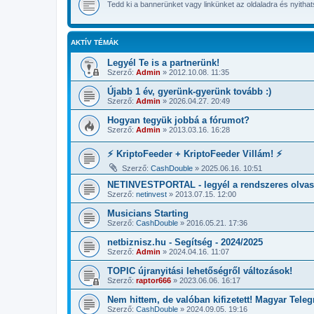
Tedd ki a bannerünket vagy linkünket az oldaladra és nyith
AKTÍV TÉMÁK
Legyél Te is a partnerünk!
Szerző:
Admin
»
2012.10.08. 11:35
Újabb 1 év, gyerünk-gyerünk tovább :)
Szerző:
Admin
»
2026.04.27. 20:49
Hogyan tegyük jobbá a fórumot?
Szerző:
Admin
»
2013.03.16. 16:28
⚡ KriptoFeeder + KriptoFeeder Villám! ⚡
Szerző:
CashDouble
»
2025.06.16. 10:51
NETINVESTPORTAL - legyél a rendszeres olva
Szerző:
netinvest
»
2013.07.15. 12:00
Musicians Starting
Szerző:
CashDouble
»
2016.05.21. 17:36
netbiznisz.hu - Segítség - 2024/2025
Szerző:
Admin
»
2024.04.16. 11:07
TOPIC újranyitási lehetőségről változások!
Szerző:
raptor666
»
2023.06.06. 16:17
Nem hittem, de valóban kifizetett! Magyar Tele
Szerző:
CashDouble
»
2024.09.05. 19:16