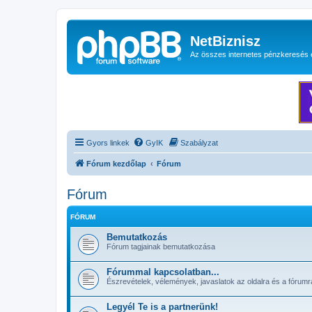
NetBiznisz
Az összes internetes pénzkeresés 
Gyors linkek
GyIK
Szabályzat
Fórum kezdőlap
Fórum
Fórum
FÓRUM
Bemutatkozás
Fórum tagjainak bemutatkozása
Fórummal kapcsolatban...
Észrevételek, vélemények, javaslatok az oldalra és a fórumr
Legyél Te is a partnerünk!