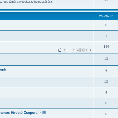
atsz egy témát a weboldalad bemutatására.
VÁLASZOK
0
1
194
1
3
4
5
6
7
…
13
sónk
6
13
4
0
gramos Hirdető Csoport! 🇭🇺
0