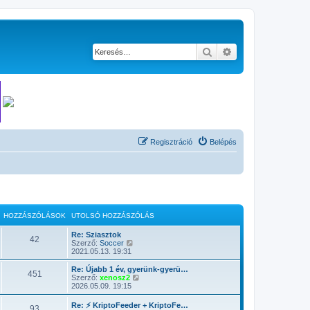
Keresés
Részletes keresés
Regisztráció
Belépés
HOZZÁSZÓLÁSOK
UTOLSÓ HOZZÁSZÓLÁS
Re: Sziasztok
42
U
Szerző:
Soccer
t
2021.05.13. 19:31
o
l
Re: Újabb 1 év, gyerünk-gyerü…
451
s
U
Szerző:
xenosz2
ó
t
2026.05.09. 19:15
h
o
o
l
Re: ⚡ KriptoFeeder + KriptoFe…
93
z
s