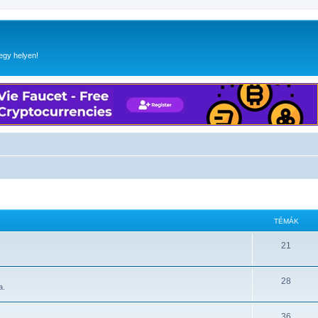
egy helyen!
TÉMÁK
21
28
a.
36