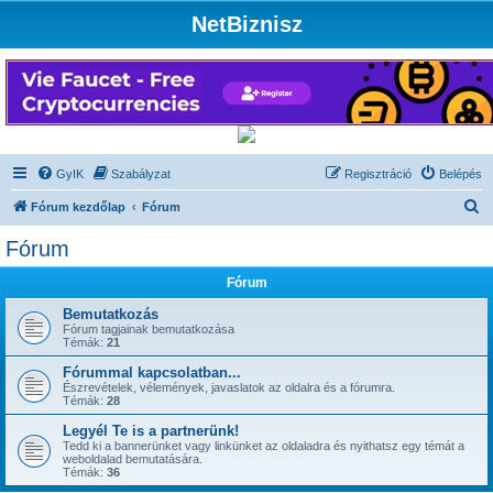
NetBiznisz
GyIK
Szabályzat
Regisztráció
Belépés
K
Fórum kezdőlap
Fórum
e
Fórum
r
Fórum
e
s
Bemutatkozás
Fórum tagjainak bemutatkozása
é
Témák:
21
s
Fórummal kapcsolatban...
Észrevételek, vélemények, javaslatok az oldalra és a fórumra.
Témák:
28
Legyél Te is a partnerünk!
Tedd ki a bannerünket vagy linkünket az oldaladra és nyithatsz egy témát a
weboldalad bemutatására.
Témák:
36