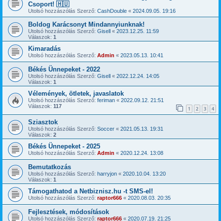
Csoport! 🇭🇺
Utolsó hozzászólás Szerző:
CashDouble
«
2024.09.05. 19:16
Boldog Karácsonyt Mindannyiunknak!
Utolsó hozzászólás Szerző:
Gisell
«
2023.12.25. 11:59
Válaszok:
1
Kimaradás
Utolsó hozzászólás Szerző:
Admin
«
2023.05.13. 10:41
Békés Ünnepeket - 2022
Utolsó hozzászólás Szerző:
Gisell
«
2022.12.24. 14:05
Válaszok:
1
Vélemények, ötletek, javaslatok
Utolsó hozzászólás Szerző:
feriman
«
2022.09.12. 21:51
Válaszok:
117
1
2
3
4
Sziasztok
Utolsó hozzászólás Szerző:
Soccer
«
2021.05.13. 19:31
Válaszok:
2
Békés Ünnepeket - 2025
Utolsó hozzászólás Szerző:
Admin
«
2020.12.24. 13:08
Bemutatkozás
Utolsó hozzászólás Szerző:
harryjon
«
2020.10.04. 13:20
Válaszok:
1
Támogathatod a Netbiznisz.hu -t SMS-el!
Utolsó hozzászólás Szerző:
raptor666
«
2020.08.03. 20:35
Fejlesztések, módosítások
Utolsó hozzászólás Szerző:
raptor666
«
2020.07.19. 21:25