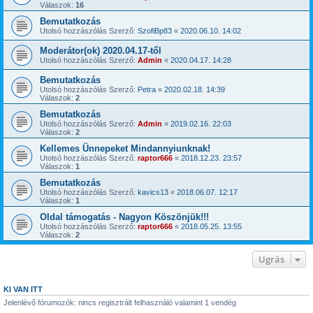
Válaszok:
16
Bemutatkozás
Utolsó hozzászólás Szerző:
SzofiBp83
«
2020.06.10. 14:02
Moderátor(ok) 2020.04.17-től
Utolsó hozzászólás Szerző:
Admin
«
2020.04.17. 14:28
Bemutatkozás
Utolsó hozzászólás Szerző:
Petra
«
2020.02.18. 14:39
Válaszok:
2
Bemutatkozás
Utolsó hozzászólás Szerző:
Admin
«
2019.02.16. 22:03
Válaszok:
2
Kellemes Ünnepeket Mindannyiunknak!
Utolsó hozzászólás Szerző:
raptor666
«
2018.12.23. 23:57
Válaszok:
1
Bemutatkozás
Utolsó hozzászólás Szerző:
kavics13
«
2018.06.07. 12:17
Válaszok:
1
Oldal támogatás - Nagyon Köszönjük!!!
Utolsó hozzászólás Szerző:
raptor666
«
2018.05.25. 13:55
Válaszok:
2
Ugrás
KI VAN ITT
Jelenlévő fórumozók: nincs regisztrált felhasználó valamint 1 vendég