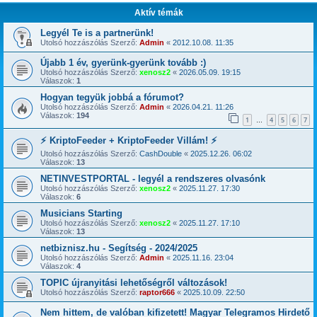
Aktív témák
Legyél Te is a partnerünk!
Utolsó hozzászólás Szerző:
Admin
«
2012.10.08. 11:35
Újabb 1 év, gyerünk-gyerünk tovább :)
Utolsó hozzászólás Szerző:
xenosz2
«
2026.05.09. 19:15
Válaszok:
1
Hogyan tegyük jobbá a fórumot?
Utolsó hozzászólás Szerző:
Admin
«
2026.04.21. 11:26
Válaszok:
194
1
4
5
6
7
…
⚡ KriptoFeeder + KriptoFeeder Villám! ⚡
Utolsó hozzászólás Szerző:
CashDouble
«
2025.12.26. 06:02
Válaszok:
13
NETINVESTPORTAL - legyél a rendszeres olvasónk
Utolsó hozzászólás Szerző:
xenosz2
«
2025.11.27. 17:30
Válaszok:
6
Musicians Starting
Utolsó hozzászólás Szerző:
xenosz2
«
2025.11.27. 17:10
Válaszok:
13
netbiznisz.hu - Segítség - 2024/2025
Utolsó hozzászólás Szerző:
Admin
«
2025.11.16. 23:04
Válaszok:
4
TOPIC újranyitási lehetőségről változások!
Utolsó hozzászólás Szerző:
raptor666
«
2025.10.09. 22:50
Nem hittem, de valóban kifizetett! Magyar Telegramos Hirdető