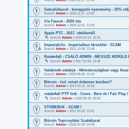
Satoshifaucet - kimagasló nyeremény - 25% refj
Szerző:
Admin
»
2025.11.27. 12:59
Vie Faucet - 2020 óta
Szerző:
Admin
»
2025.12.01. 13:34
Apple PTC - 2017. októbertől
Szerző:
Admin
»
2020.04.14. 12:31
Imperialclix - Imperialbux társoldal - SCAM
Szerző:
Admin
»
2021.10.08. 13:48
Rotate4all - CSALÓ ADMIN - MESSZE KERÜLD E
Szerző:
Admin
»
2017.02.05. 16:46
Valakinek valakije - Németországban vagy Aus
Szerző:
Admin
»
2020.06.06. 21:43
Bitcoin - hol, mivel érdemes kezdeni?
Szerző:
Admin
»
2017.03.15. 18:59
rotate4all PTP link - Csere - Bere itt / Fair Play 
Szerző:
Admin
»
2020.08.28. 00:30
STONEBUX - SCAM !
Szerző:
Admin
»
2017.03.18. 13:51
Bitcoin Topicnyitási Szabályzat
Szerző:
Admin
»
2015.07.05. 14:43