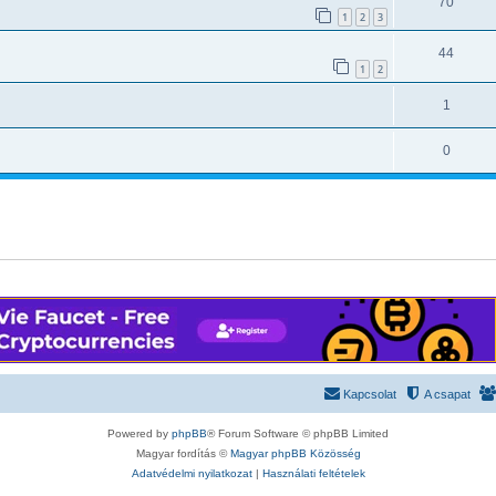
70
1
2
3
44
1
2
1
0
Kapcsolat
A csapat
Powered by
phpBB
® Forum Software © phpBB Limited
Magyar fordítás ©
Magyar phpBB Közösség
Adatvédelmi nyilatkozat
|
Használati feltételek