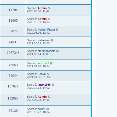
z
t
e
m
ó
z
é
k
e
l
á
s
Szerző:
Admin
i
g
á
11794
s
e
2026.03.30. 11:47
n
t
s
z
t
e
m
ó
é
k
e
Szerző:
Admin
l
11905
s
i
g
2025.12.01. 13:34
á
e
n
t
s
t
e
m
Szerző:
HerbertPrater
é
67874
k
e
2022.05.16. 12:42
s
i
g
e
n
t
Szerző:
Katimama
t
e
44031
2021.10.22. 22:03
é
k
s
i
e
n
Szerző:
ptcmonitorinfo
1067348
t
2021.09.14. 11:05
é
s
e
Szerző:
xenosz2
45653
2021.07.20. 10:04
Szerző:
Fenya
54044
2021.01.06. 21:13
Szerző:
linux1986
157677
2020.12.13. 14:02
Szerző:
Admin
112898
2017.09.03. 14:11
Szerző:
coiner
65136
2015.12.27. 18:04