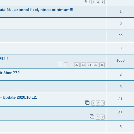
1
2
3
utalék - azonnal fizet, nincs minimum!!!
1
0
20
3
L!!!
1063
1
32
33
34
35
36
…
ztriában???
2
5
/ - Update 2020.10.12.
81
1
2
3
58
1
2
5