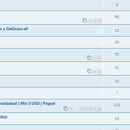
0
69
1
2
3
s a GetGrass-al!
13
20
52
1
2
41
1
2
12
7
sztásával | Min 5 USD | Paypal
213
1
4
5
6
7
8
…
lkül
13