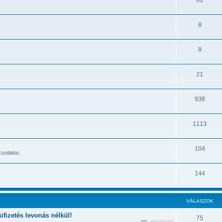
8
8
21
938
1113
104
csolatos.
144
VÁLASZOK
ifizetés levonás nélkül!
75