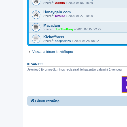
Szerző:
Admin
»
2023.04.06. 18:39
Honeygain.com
Szerző:
DzsiAr
»
2020.01.27. 10:00
Macadam
Szerző:
JoeTheKing
»
2025.07.15. 22:27
Kickoffboss
Szerző:
szepbalazs
»
2026.04.28. 08:22
Vissza a fórum kezdőlapra
KI VAN ITT
Jelenlévő fórumozók: nincs regisztrált felhasználó valamint 2 vendég
Fórum kezdőlap