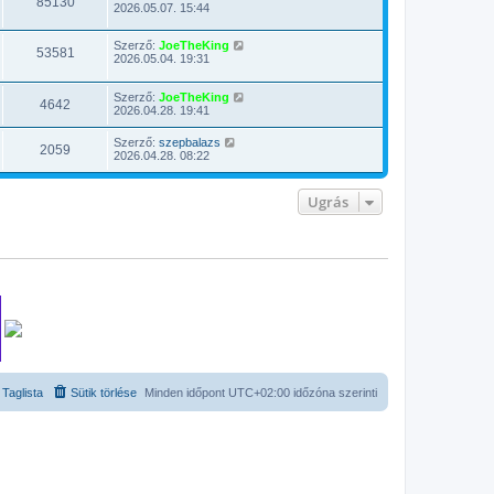
85130
2026.05.07. 15:44
Szerző:
JoeTheKing
53581
2026.05.04. 19:31
Szerző:
JoeTheKing
4642
2026.04.28. 19:41
Szerző:
szepbalazs
2059
2026.04.28. 08:22
Ugrás
Taglista
Sütik törlése
Minden időpont
UTC+02:00
időzóna szerinti