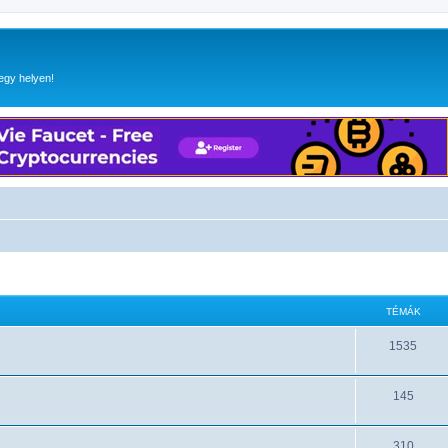
egy helyen!
TÉMÁK
1535
145
310