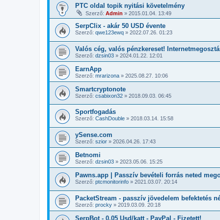
PTC oldal topik nyitási követelmény
Szerző:
Admin
»
2015.01.04. 13:49
SerpClix - akár 50 USD évente
Szerző:
qwe123ewq
»
2022.07.26. 01:23
Valós cég, valós pénzkereset! Internetmegosztá
Szerző:
dzsin03
»
2024.01.22. 12:01
EarnApp
Szerző:
mrarizona
»
2025.08.27. 10:06
Smartcryptonote
Szerző:
csabixon32
»
2018.09.03. 06:45
Sportfogadás
Szerző:
CashDouble
»
2018.03.14. 15:58
ySense.com
Szerző:
szior
»
2026.04.26. 17:43
Betnomi
Szerző:
dzsin03
»
2023.05.06. 15:25
Pawns.app | Passzív bevételi forrás neted mego
Szerző:
ptcmonitorinfo
»
2021.03.07. 20:14
PacketStream - passzív jövedelem befektetés né
Szerző:
procky
»
2019.03.09. 20:18
SerpBot - 0.05 Usd/katt - PayPal - Fizetett!