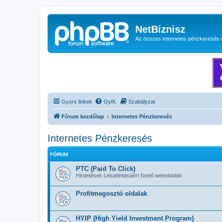
NetBiznisz
Az összes internetes pénzkeresés 
Gyors linkek
GyIK
Szabályzat
Fórum kezdőlap
Internetes Pénzkeresés
Internetes Pénzkeresés
FÓRUM
PTC (Paid To Click)
Hirdetések Lekattintásáért fizető weboldalak
Profitmegosztó oldalak
HYIP (High Yield Investment Program)