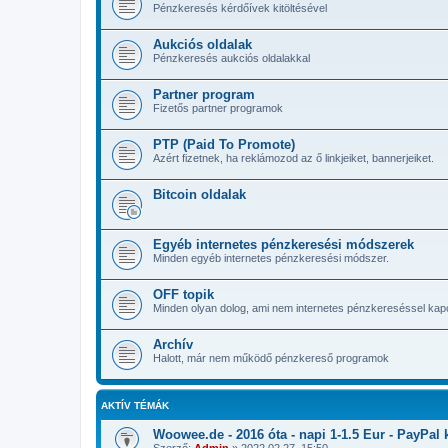
Pénzkeresés kérdőívek kitöltésével
Aukciós oldalak
Pénzkeresés aukciós oldalakkal
Partner program
Fizetős partner programok
PTP (Paid To Promote)
Azért fizetnek, ha reklámozod az ő linkjeiket, bannerjeiket.
Bitcoin oldalak
Egyéb internetes pénzkeresési módszerek
Minden egyéb internetes pénzkeresési módszer.
OFF topik
Minden olyan dolog, ami nem internetes pénzkereséssel kap
Archív
Halott, már nem működő pénzkereső programok
AKTÍV TÉMÁK
Woowee.de - 2016 óta - napi 1-1.5 Eur - PayPal k
Szerző:
Admin
»
2022.02.27. 15:50