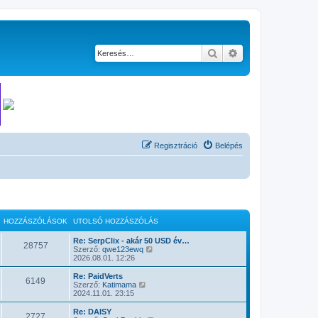
Keresés
Részletes keresés
Regisztráció
Belépés
HOZZÁSZÓLÁSOK
UTOLSÓ HOZZÁSZÓLÁS
Re: SerpClix - akár 50 USD év…
28757
U
Szerző:
qwe123ewq
t
2026.08.01. 12:26
o
l
Re: PaidVerts
6149
s
U
Szerző:
Katimama
ó
t
2024.11.01. 23:15
h
o
o
l
Re: DAISY
2727
z
s