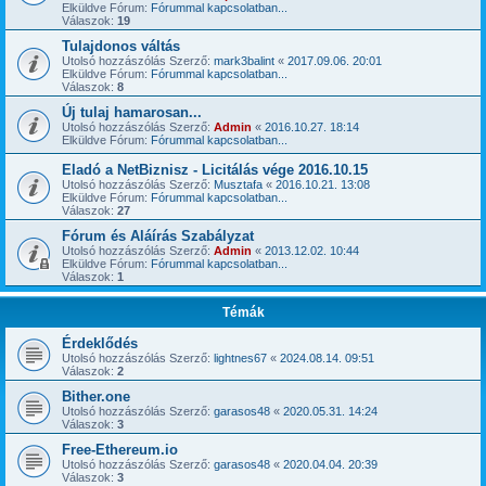
Elküldve Fórum:
Fórummal kapcsolatban...
Válaszok:
19
Tulajdonos váltás
Utolsó hozzászólás Szerző:
mark3balint
«
2017.09.06. 20:01
Elküldve Fórum:
Fórummal kapcsolatban...
Válaszok:
8
Új tulaj hamarosan...
Utolsó hozzászólás Szerző:
Admin
«
2016.10.27. 18:14
Elküldve Fórum:
Fórummal kapcsolatban...
Eladó a NetBiznisz - Licitálás vége 2016.10.15
Utolsó hozzászólás Szerző:
Musztafa
«
2016.10.21. 13:08
Elküldve Fórum:
Fórummal kapcsolatban...
Válaszok:
27
Fórum és Aláírás Szabályzat
Utolsó hozzászólás Szerző:
Admin
«
2013.12.02. 10:44
Elküldve Fórum:
Fórummal kapcsolatban...
Válaszok:
1
Témák
Érdeklődés
Utolsó hozzászólás Szerző:
lightnes67
«
2024.08.14. 09:51
Válaszok:
2
Bither.one
Utolsó hozzászólás Szerző:
garasos48
«
2020.05.31. 14:24
Válaszok:
3
Free-Ethereum.io
Utolsó hozzászólás Szerző:
garasos48
«
2020.04.04. 20:39
Válaszok:
3