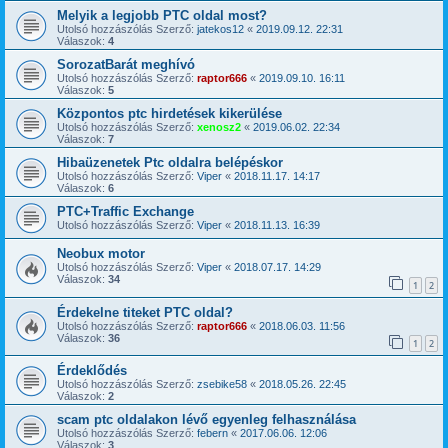
Melyik a legjobb PTC oldal most?
Utolsó hozzászólás Szerző:
jatekos12
«
2019.09.12. 22:31
Válaszok:
4
SorozatBarát meghívó
Utolsó hozzászólás Szerző:
raptor666
«
2019.09.10. 16:11
Válaszok:
5
Központos ptc hirdetések kikerülése
Utolsó hozzászólás Szerző:
xenosz2
«
2019.06.02. 22:34
Válaszok:
7
Hibaüzenetek Ptc oldalra belépéskor
Utolsó hozzászólás Szerző:
Viper
«
2018.11.17. 14:17
Válaszok:
6
PTC+Traffic Exchange
Utolsó hozzászólás Szerző:
Viper
«
2018.11.13. 16:39
Neobux motor
Utolsó hozzászólás Szerző:
Viper
«
2018.07.17. 14:29
Válaszok:
34
1
2
Érdekelne titeket PTC oldal?
Utolsó hozzászólás Szerző:
raptor666
«
2018.06.03. 11:56
Válaszok:
36
1
2
Érdeklődés
Utolsó hozzászólás Szerző:
zsebike58
«
2018.05.26. 22:45
Válaszok:
2
scam ptc oldalakon lévő egyenleg felhasználása
Utolsó hozzászólás Szerző:
febern
«
2017.06.06. 12:06
Válaszok:
3