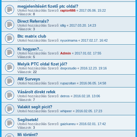
megjelenítésért fizető ptc oldal?
Utolsó hozzászólás Szerző:
raptor666
«
2017.05.06. 15:22
Válaszok:
8
Direct Referrals?
Utolsó hozzászólás Szerző:
idlig
«
2017.03.20. 14:23
Válaszok:
3
Btc matrix club
Utolsó hozzászólás Szerző:
nyuximama
«
2017.02.17. 16:42
Ki hogyan?...
Utolsó hozzászólás Szerző:
Admin
«
2017.01.02. 17:55
Válaszok:
5
Melyik PTC oldal fizet jól?
Utolsó hozzászólás Szerző:
doqxstudio
«
2016.12.23. 19:16
Válaszok:
22
AW Surveys
Utolsó hozzászólás Szerző:
rupazoltan
«
2016.06.05. 14:58
Vásárolt direkt refek
Utolsó hozzászólás Szerző:
detros
«
2016.02.18. 13:06
Válaszok:
7
Valakit segít picit?
Utolsó hozzászólás Szerző:
whipeer
«
2016.02.05. 17:23
Segítsetek!
Utolsó hozzászólás Szerző:
gaizkaneu
«
2016.02.01. 17:42
Válaszok:
3
Mi történt?