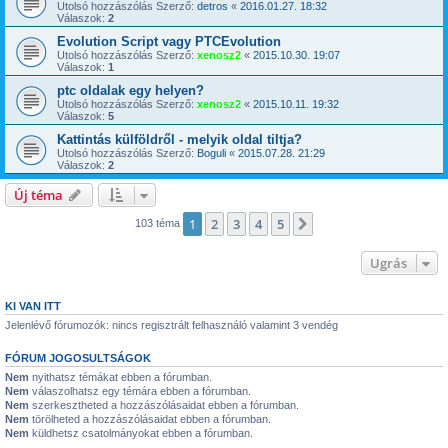
Utolsó hozzászólás Szerző:
detros
«
2016.01.27. 18:32
Válaszok:
2
Evolution Script vagy PTCEvolution
Utolsó hozzászólás Szerző:
xenosz2
«
2015.10.30. 19:07
Válaszok:
1
ptc oldalak egy helyen?
Utolsó hozzászólás Szerző:
xenosz2
«
2015.10.11. 19:32
Válaszok:
5
Kattintás külföldről - melyik oldal tiltja?
Utolsó hozzászólás Szerző:
Boguli
«
2015.07.28. 21:29
Válaszok:
2
Új téma
1
2
3
4
5
Következő
103 téma
Ugrás
KI VAN ITT
Jelenlévő fórumozók: nincs regisztrált felhasználó valamint 3 vendég
FÓRUM JOGOSULTSÁGOK
Nem
nyithatsz témákat ebben a fórumban.
Nem
válaszolhatsz egy témára ebben a fórumban.
Nem
szerkesztheted a hozzászólásaidat ebben a fórumban.
Nem
törölheted a hozzászólásaidat ebben a fórumban.
Nem
küldhetsz csatolmányokat ebben a fórumban.