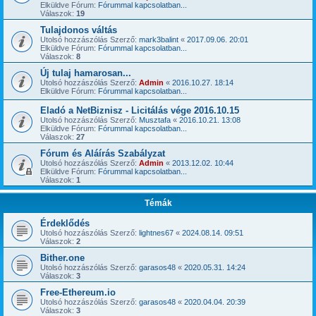
Elküldve Fórum:
Fórummal kapcsolatban...
Válaszok:
19
Tulajdonos váltás
Utolsó hozzászólás Szerző:
mark3balint
«
2017.09.06. 20:01
Elküldve Fórum:
Fórummal kapcsolatban...
Válaszok:
8
Új tulaj hamarosan...
Utolsó hozzászólás Szerző:
Admin
«
2016.10.27. 18:14
Elküldve Fórum:
Fórummal kapcsolatban...
Eladó a NetBiznisz - Licitálás vége 2016.10.15
Utolsó hozzászólás Szerző:
Musztafa
«
2016.10.21. 13:08
Elküldve Fórum:
Fórummal kapcsolatban...
Válaszok:
27
Fórum és Aláírás Szabályzat
Utolsó hozzászólás Szerző:
Admin
«
2013.12.02. 10:44
Elküldve Fórum:
Fórummal kapcsolatban...
Válaszok:
1
Témák
Érdeklődés
Utolsó hozzászólás Szerző:
lightnes67
«
2024.08.14. 09:51
Válaszok:
2
Bither.one
Utolsó hozzászólás Szerző:
garasos48
«
2020.05.31. 14:24
Válaszok:
3
Free-Ethereum.io
Utolsó hozzászólás Szerző:
garasos48
«
2020.04.04. 20:39
Válaszok:
3