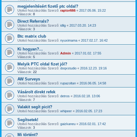
megjelenítésért fizető ptc oldal?
Utolsó hozzászólás Szerző:
raptor666
«
2017.05.06. 15:22
Válaszok:
8
Direct Referrals?
Utolsó hozzászólás Szerző:
idlig
«
2017.03.20. 14:23
Válaszok:
3
Btc matrix club
Utolsó hozzászólás Szerző:
nyuximama
«
2017.02.17. 16:42
Ki hogyan?...
Utolsó hozzászólás Szerző:
Admin
«
2017.01.02. 17:55
Válaszok:
5
Melyik PTC oldal fizet jól?
Utolsó hozzászólás Szerző:
doqxstudio
«
2016.12.23. 19:16
Válaszok:
22
AW Surveys
Utolsó hozzászólás Szerző:
rupazoltan
«
2016.06.05. 14:58
Vásárolt direkt refek
Utolsó hozzászólás Szerző:
detros
«
2016.02.18. 13:06
Válaszok:
7
Valakit segít picit?
Utolsó hozzászólás Szerző:
whipeer
«
2016.02.05. 17:23
Segítsetek!
Utolsó hozzászólás Szerző:
gaizkaneu
«
2016.02.01. 17:42
Válaszok:
3
Mi történt?