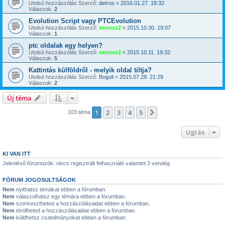
Utolsó hozzászólás Szerző:
detros
«
2016.01.27. 18:32
Válaszok:
2
Evolution Script vagy PTCEvolution
Utolsó hozzászólás Szerző:
xenosz2
«
2015.10.30. 19:07
Válaszok:
1
ptc oldalak egy helyen?
Utolsó hozzászólás Szerző:
xenosz2
«
2015.10.11. 19:32
Válaszok:
5
Kattintás külföldről - melyik oldal tiltja?
Utolsó hozzászólás Szerző:
Boguli
«
2015.07.28. 21:29
Válaszok:
2
Új téma
1
2
3
4
5
Következő
103 téma
Ugrás
KI VAN ITT
Jelenlévő fórumozók: nincs regisztrált felhasználó valamint 3 vendég
FÓRUM JOGOSULTSÁGOK
Nem
nyithatsz témákat ebben a fórumban.
Nem
válaszolhatsz egy témára ebben a fórumban.
Nem
szerkesztheted a hozzászólásaidat ebben a fórumban.
Nem
törölheted a hozzászólásaidat ebben a fórumban.
Nem
küldhetsz csatolmányokat ebben a fórumban.