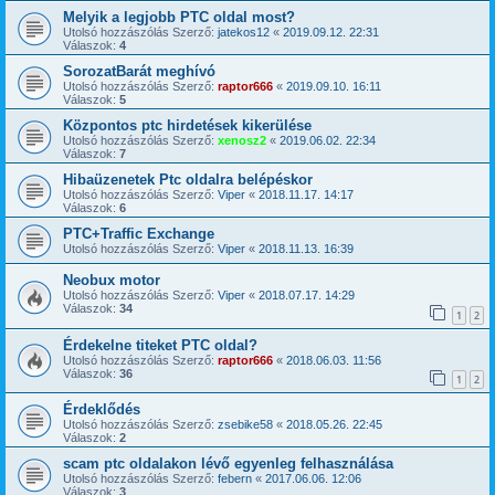
Melyik a legjobb PTC oldal most?
Utolsó hozzászólás Szerző:
jatekos12
«
2019.09.12. 22:31
Válaszok:
4
SorozatBarát meghívó
Utolsó hozzászólás Szerző:
raptor666
«
2019.09.10. 16:11
Válaszok:
5
Központos ptc hirdetések kikerülése
Utolsó hozzászólás Szerző:
xenosz2
«
2019.06.02. 22:34
Válaszok:
7
Hibaüzenetek Ptc oldalra belépéskor
Utolsó hozzászólás Szerző:
Viper
«
2018.11.17. 14:17
Válaszok:
6
PTC+Traffic Exchange
Utolsó hozzászólás Szerző:
Viper
«
2018.11.13. 16:39
Neobux motor
Utolsó hozzászólás Szerző:
Viper
«
2018.07.17. 14:29
Válaszok:
34
1
2
Érdekelne titeket PTC oldal?
Utolsó hozzászólás Szerző:
raptor666
«
2018.06.03. 11:56
Válaszok:
36
1
2
Érdeklődés
Utolsó hozzászólás Szerző:
zsebike58
«
2018.05.26. 22:45
Válaszok:
2
scam ptc oldalakon lévő egyenleg felhasználása
Utolsó hozzászólás Szerző:
febern
«
2017.06.06. 12:06
Válaszok:
3