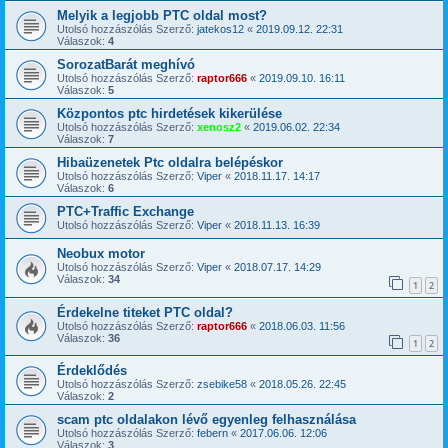
Melyik a legjobb PTC oldal most?
Utolsó hozzászólás Szerző:
jatekos12
«
2019.09.12. 22:31
Válaszok:
4
SorozatBarát meghívó
Utolsó hozzászólás Szerző:
raptor666
«
2019.09.10. 16:11
Válaszok:
5
Központos ptc hirdetések kikerülése
Utolsó hozzászólás Szerző:
xenosz2
«
2019.06.02. 22:34
Válaszok:
7
Hibaüzenetek Ptc oldalra belépéskor
Utolsó hozzászólás Szerző:
Viper
«
2018.11.17. 14:17
Válaszok:
6
PTC+Traffic Exchange
Utolsó hozzászólás Szerző:
Viper
«
2018.11.13. 16:39
Neobux motor
Utolsó hozzászólás Szerző:
Viper
«
2018.07.17. 14:29
Válaszok:
34
1
2
Érdekelne titeket PTC oldal?
Utolsó hozzászólás Szerző:
raptor666
«
2018.06.03. 11:56
Válaszok:
36
1
2
Érdeklődés
Utolsó hozzászólás Szerző:
zsebike58
«
2018.05.26. 22:45
Válaszok:
2
scam ptc oldalakon lévő egyenleg felhasználása
Utolsó hozzászólás Szerző:
febern
«
2017.06.06. 12:06
Válaszok:
3