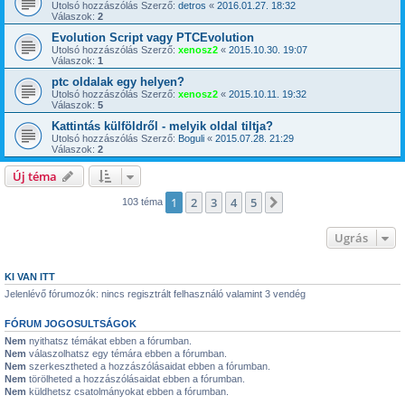
Utolsó hozzászólás Szerző:
detros
«
2016.01.27. 18:32
Válaszok:
2
Evolution Script vagy PTCEvolution
Utolsó hozzászólás Szerző:
xenosz2
«
2015.10.30. 19:07
Válaszok:
1
ptc oldalak egy helyen?
Utolsó hozzászólás Szerző:
xenosz2
«
2015.10.11. 19:32
Válaszok:
5
Kattintás külföldről - melyik oldal tiltja?
Utolsó hozzászólás Szerző:
Boguli
«
2015.07.28. 21:29
Válaszok:
2
Új téma
1
2
3
4
5
Következő
103 téma
Ugrás
KI VAN ITT
Jelenlévő fórumozók: nincs regisztrált felhasználó valamint 3 vendég
FÓRUM JOGOSULTSÁGOK
Nem
nyithatsz témákat ebben a fórumban.
Nem
válaszolhatsz egy témára ebben a fórumban.
Nem
szerkesztheted a hozzászólásaidat ebben a fórumban.
Nem
törölheted a hozzászólásaidat ebben a fórumban.
Nem
küldhetsz csatolmányokat ebben a fórumban.