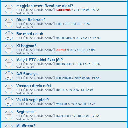
megjelenítésért fizető ptc oldal?
Utolsó hozzászólás Szerző:
raptor666
«
2017.05.06. 15:22
Válaszok:
8
Direct Referrals?
Utolsó hozzászólás Szerző:
idlig
«
2017.03.20. 14:23
Válaszok:
3
Btc matrix club
Utolsó hozzászólás Szerző:
nyuximama
«
2017.02.17. 16:42
Ki hogyan?...
Utolsó hozzászólás Szerző:
Admin
«
2017.01.02. 17:55
Válaszok:
5
Melyik PTC oldal fizet jól?
Utolsó hozzászólás Szerző:
doqxstudio
«
2016.12.23. 19:16
Válaszok:
22
AW Surveys
Utolsó hozzászólás Szerző:
rupazoltan
«
2016.06.05. 14:58
Vásárolt direkt refek
Utolsó hozzászólás Szerző:
detros
«
2016.02.18. 13:06
Válaszok:
7
Valakit segít picit?
Utolsó hozzászólás Szerző:
whipeer
«
2016.02.05. 17:23
Segítsetek!
Utolsó hozzászólás Szerző:
gaizkaneu
«
2016.02.01. 17:42
Válaszok:
3
Mi történt?