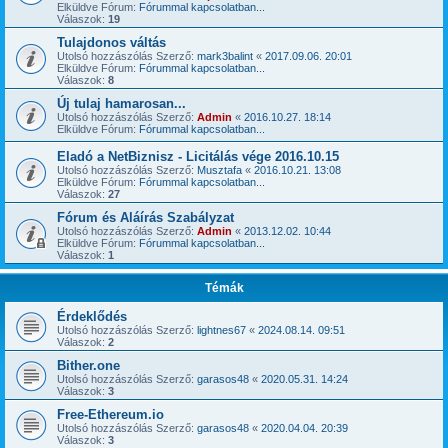
Elküldve Fórum:
Fórummal kapcsolatban...
Válaszok:
19
Tulajdonos váltás
Utolsó hozzászólás Szerző:
mark3balint
«
2017.09.06. 20:01
Elküldve Fórum:
Fórummal kapcsolatban...
Válaszok:
8
Új tulaj hamarosan...
Utolsó hozzászólás Szerző:
Admin
«
2016.10.27. 18:14
Elküldve Fórum:
Fórummal kapcsolatban...
Eladó a NetBiznisz - Licitálás vége 2016.10.15
Utolsó hozzászólás Szerző:
Musztafa
«
2016.10.21. 13:08
Elküldve Fórum:
Fórummal kapcsolatban...
Válaszok:
27
Fórum és Aláírás Szabályzat
Utolsó hozzászólás Szerző:
Admin
«
2013.12.02. 10:44
Elküldve Fórum:
Fórummal kapcsolatban...
Válaszok:
1
Témák
Érdeklődés
Utolsó hozzászólás Szerző:
lightnes67
«
2024.08.14. 09:51
Válaszok:
2
Bither.one
Utolsó hozzászólás Szerző:
garasos48
«
2020.05.31. 14:24
Válaszok:
3
Free-Ethereum.io
Utolsó hozzászólás Szerző:
garasos48
«
2020.04.04. 20:39
Válaszok:
3