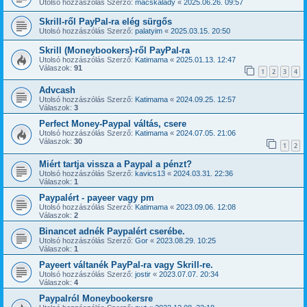
Utolsó hozzászólás Szerző:
macskalady
«
2025.06.26. 09:57
Skrill-ről PayPal-ra elég sürgős
Utolsó hozzászólás Szerző:
palatyim
«
2025.03.15. 20:50
Skrill (Moneybookers)-ről PayPal-ra
Utolsó hozzászólás Szerző:
Katimama
«
2025.01.13. 12:47
Válaszok:
91
1
2
3
4
Advcash
Utolsó hozzászólás Szerző:
Katimama
«
2024.09.25. 12:57
Válaszok:
3
Perfect Money-Paypal váltás, csere
Utolsó hozzászólás Szerző:
Katimama
«
2024.07.05. 21:06
Válaszok:
30
1
2
Miért tartja vissza a Paypal a pénzt?
Utolsó hozzászólás Szerző:
kavics13
«
2024.03.31. 22:36
Válaszok:
1
Paypalért - payeer vagy pm
Utolsó hozzászólás Szerző:
Katimama
«
2023.09.06. 12:08
Válaszok:
2
Binancet adnék Paypalért cserébe.
Utolsó hozzászólás Szerző:
Gor
«
2023.08.29. 10:25
Válaszok:
1
Payeert váltanék PayPal-ra vagy Skrill-re.
Utolsó hozzászólás Szerző:
jostir
«
2023.07.07. 20:34
Válaszok:
4
Paypalról Moneybookersre