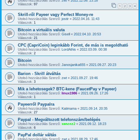
Utolsó hozzászólás Szerző:
zwt
«
2022.12.08. 23:18
Válaszok:
97
1
2
3
4
Skrill-ről Payeer vagy Perfect Money-re
Utolsó hozzászólás Szerző:
jostir
«
2022.04.16. 11:43
Válaszok:
1
Bitcoin a virtuális valuta
Utolsó hozzászólás Szerző:
Gisell
«
2022.04.10. 20:53
Válaszok:
21
CPC (CapriCoin) leginkább Forint, de más is megoldható
Utolsó hozzászólás Szerző:
LordAthis
«
2022.03.09. 00:38
Válaszok:
2
Bitcoin
Utolsó hozzászólás Szerző:
Janosjanika655
«
2021.09.27. 20:23
Barion - Skrill átváltás
Utolsó hozzászólás Szerző:
zwt
«
2021.09.27. 19:46
Válaszok:
3
Mik a lehetosegek? BTC-kene (FaucetPay v Payeer)
Utolsó hozzászólás Szerző:
linux1986
«
2021.09.26. 17:26
Válaszok:
1
Payeerről Paypalra
Utolsó hozzászólás Szerző:
Katimama
«
2021.09.14. 20:35
Válaszok:
27
Paypal - Megváltozott telefonszám/belépés
Utolsó hozzászólás Szerző:
xenosz2
«
2021.09.12. 18:23
Válaszok:
6
PayPal dollár váltás
Utolsó hozzászólás Szerző:
zwt
«
2021.08.29. 17:46