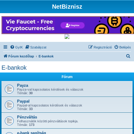
NetBiznisz
GyIK
Szabályzat
Regisztráció
Belépés
K
Fórum kezdőlap
E-bankok
e
E-bankok
r
Fórum
e
s
Payza
Payza-val kapcsolatos kérdések és válaszok
é
Témák:
30
s
Paypal
Paypal-al kapcsolatos kérdések és válaszok
Témák:
33
Pénzváltás
Felhasználók közötti pénzváltások topikja.
Témák:
173
e-bank segítség