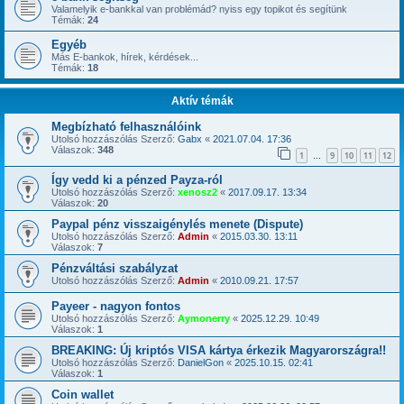
Valamelyik e-bankkal van problémád? nyiss egy topikot és segítünk
Témák:
24
Egyéb
Más E-bankok, hírek, kérdések...
Témák:
18
Aktív témák
Megbízható felhasználóink
Utolsó hozzászólás Szerző:
Gabx
«
2021.07.04. 17:36
Válaszok:
348
1
9
10
11
12
…
Így vedd ki a pénzed Payza-ról
Utolsó hozzászólás Szerző:
xenosz2
«
2017.09.17. 13:34
Válaszok:
20
Paypal pénz visszaigénylés menete (Dispute)
Utolsó hozzászólás Szerző:
Admin
«
2015.03.30. 13:11
Válaszok:
7
Pénzváltási szabályzat
Utolsó hozzászólás Szerző:
Admin
«
2010.09.21. 17:57
Payeer - nagyon fontos
Utolsó hozzászólás Szerző:
Aymonerry
«
2025.12.29. 10:49
Válaszok:
1
BREAKING: Új kriptós VISA kártya érkezik Magyarországra!!
Utolsó hozzászólás Szerző:
DanielGon
«
2025.10.15. 02:41
Válaszok:
1
Coin wallet