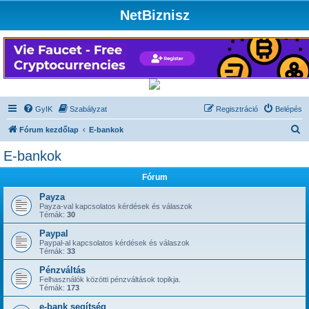
NetBiznisz
GyIK
Szabályzat
Regisztráció
Belépés
K
Fórum kezdőlap
E-bankok
e
E-bankok
r
Fórum
e
s
Payza
Payza-val kapcsolatos kérdések és válaszok
é
Témák:
30
s
Paypal
Paypal-al kapcsolatos kérdések és válaszok
Témák:
33
Pénzváltás
Felhasználók közötti pénzváltások topikja.
Témák:
173
e-bank segítség