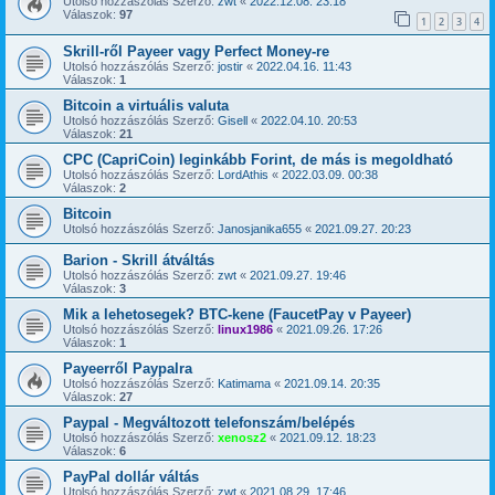
Utolsó hozzászólás Szerző:
zwt
«
2022.12.08. 23:18
Válaszok:
97
1
2
3
4
Skrill-ről Payeer vagy Perfect Money-re
Utolsó hozzászólás Szerző:
jostir
«
2022.04.16. 11:43
Válaszok:
1
Bitcoin a virtuális valuta
Utolsó hozzászólás Szerző:
Gisell
«
2022.04.10. 20:53
Válaszok:
21
CPC (CapriCoin) leginkább Forint, de más is megoldható
Utolsó hozzászólás Szerző:
LordAthis
«
2022.03.09. 00:38
Válaszok:
2
Bitcoin
Utolsó hozzászólás Szerző:
Janosjanika655
«
2021.09.27. 20:23
Barion - Skrill átváltás
Utolsó hozzászólás Szerző:
zwt
«
2021.09.27. 19:46
Válaszok:
3
Mik a lehetosegek? BTC-kene (FaucetPay v Payeer)
Utolsó hozzászólás Szerző:
linux1986
«
2021.09.26. 17:26
Válaszok:
1
Payeerről Paypalra
Utolsó hozzászólás Szerző:
Katimama
«
2021.09.14. 20:35
Válaszok:
27
Paypal - Megváltozott telefonszám/belépés
Utolsó hozzászólás Szerző:
xenosz2
«
2021.09.12. 18:23
Válaszok:
6
PayPal dollár váltás
Utolsó hozzászólás Szerző:
zwt
«
2021.08.29. 17:46