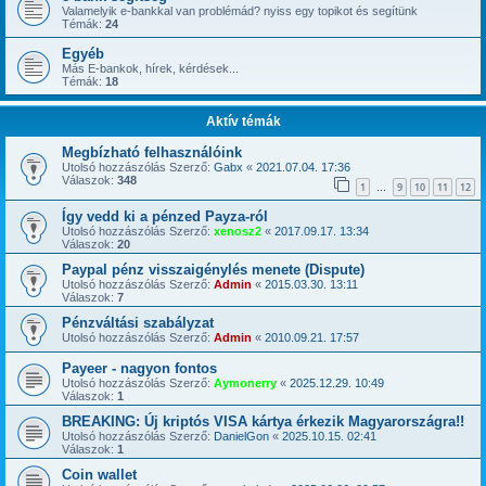
Valamelyik e-bankkal van problémád? nyiss egy topikot és segítünk
Témák:
24
Egyéb
Más E-bankok, hírek, kérdések...
Témák:
18
Aktív témák
Megbízható felhasználóink
Utolsó hozzászólás Szerző:
Gabx
«
2021.07.04. 17:36
Válaszok:
348
1
9
10
11
12
…
Így vedd ki a pénzed Payza-ról
Utolsó hozzászólás Szerző:
xenosz2
«
2017.09.17. 13:34
Válaszok:
20
Paypal pénz visszaigénylés menete (Dispute)
Utolsó hozzászólás Szerző:
Admin
«
2015.03.30. 13:11
Válaszok:
7
Pénzváltási szabályzat
Utolsó hozzászólás Szerző:
Admin
«
2010.09.21. 17:57
Payeer - nagyon fontos
Utolsó hozzászólás Szerző:
Aymonerry
«
2025.12.29. 10:49
Válaszok:
1
BREAKING: Új kriptós VISA kártya érkezik Magyarországra!!
Utolsó hozzászólás Szerző:
DanielGon
«
2025.10.15. 02:41
Válaszok:
1
Coin wallet