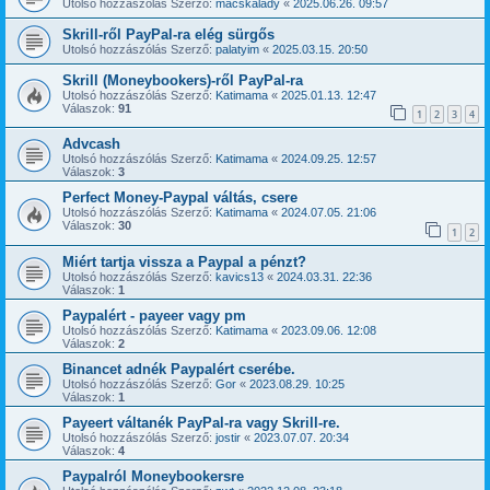
Utolsó hozzászólás Szerző:
macskalady
«
2025.06.26. 09:57
Skrill-ről PayPal-ra elég sürgős
Utolsó hozzászólás Szerző:
palatyim
«
2025.03.15. 20:50
Skrill (Moneybookers)-ről PayPal-ra
Utolsó hozzászólás Szerző:
Katimama
«
2025.01.13. 12:47
Válaszok:
91
1
2
3
4
Advcash
Utolsó hozzászólás Szerző:
Katimama
«
2024.09.25. 12:57
Válaszok:
3
Perfect Money-Paypal váltás, csere
Utolsó hozzászólás Szerző:
Katimama
«
2024.07.05. 21:06
Válaszok:
30
1
2
Miért tartja vissza a Paypal a pénzt?
Utolsó hozzászólás Szerző:
kavics13
«
2024.03.31. 22:36
Válaszok:
1
Paypalért - payeer vagy pm
Utolsó hozzászólás Szerző:
Katimama
«
2023.09.06. 12:08
Válaszok:
2
Binancet adnék Paypalért cserébe.
Utolsó hozzászólás Szerző:
Gor
«
2023.08.29. 10:25
Válaszok:
1
Payeert váltanék PayPal-ra vagy Skrill-re.
Utolsó hozzászólás Szerző:
jostir
«
2023.07.07. 20:34
Válaszok:
4
Paypalról Moneybookersre