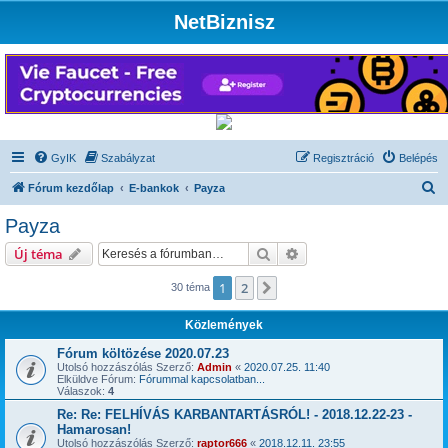
NetBiznisz
GyIK
Szabályzat
Regisztráció
Belépés
K
Fórum kezdőlap
E-bankok
Payza
e
Payza
r
Keresés
Részletes keresés
Új téma
e
s
1
2
Következő
30 téma
é
Közlemények
s
Fórum költözése 2020.07.23
Utolsó hozzászólás Szerző:
Admin
«
2020.07.25. 11:40
Elküldve Fórum:
Fórummal kapcsolatban...
Válaszok:
4
Re: Re: FELHÍVÁS KARBANTARTÁSRÓL! - 2018.12.22-23 -
Hamarosan!
Utolsó hozzászólás Szerző:
raptor666
«
2018.12.11. 23:55