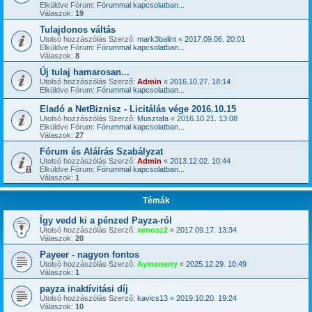
Elküldve Fórum:
Fórummal kapcsolatban...
Válaszok:
19
Tulajdonos váltás
Utolsó hozzászólás Szerző:
mark3balint
«
2017.09.06. 20:01
Elküldve Fórum:
Fórummal kapcsolatban...
Válaszok:
8
Új tulaj hamarosan...
Utolsó hozzászólás Szerző:
Admin
«
2016.10.27. 18:14
Elküldve Fórum:
Fórummal kapcsolatban...
Eladó a NetBiznisz - Licitálás vége 2016.10.15
Utolsó hozzászólás Szerző:
Musztafa
«
2016.10.21. 13:08
Elküldve Fórum:
Fórummal kapcsolatban...
Válaszok:
27
Fórum és Aláírás Szabályzat
Utolsó hozzászólás Szerző:
Admin
«
2013.12.02. 10:44
Elküldve Fórum:
Fórummal kapcsolatban...
Válaszok:
1
Témák
Így vedd ki a pénzed Payza-ról
Utolsó hozzászólás Szerző:
xenosz2
«
2017.09.17. 13:34
Válaszok:
20
Payeer - nagyon fontos
Utolsó hozzászólás Szerző:
Aymonerry
«
2025.12.29. 10:49
Válaszok:
1
payza inaktívitási díj
Utolsó hozzászólás Szerző:
kavics13
«
2019.10.20. 19:24
Válaszok:
10