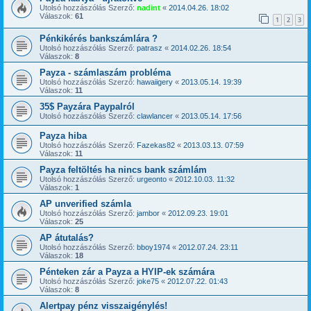
Utolsó hozzászólás Szerző:
nadint
«
2014.04.26. 18:02
Válaszok:
61
1
2
3
Pénkikérés bankszámlára ?
Utolsó hozzászólás Szerző:
patrasz
«
2014.02.26. 18:54
Válaszok:
8
Payza - számlaszám probléma
Utolsó hozzászólás Szerző:
hawaiigery
«
2013.05.14. 19:39
Válaszok:
11
35$ Payzára Paypalról
Utolsó hozzászólás Szerző:
clawlancer
«
2013.05.14. 17:56
Payza hiba
Utolsó hozzászólás Szerző:
Fazekas82
«
2013.03.13. 07:59
Válaszok:
11
Payza feltöltés ha nincs bank számlám
Utolsó hozzászólás Szerző:
urgeonto
«
2012.10.03. 11:32
Válaszok:
1
AP unverified számla
Utolsó hozzászólás Szerző:
jambor
«
2012.09.23. 19:01
Válaszok:
25
AP átutalás?
Utolsó hozzászólás Szerző:
bboy1974
«
2012.07.24. 23:11
Válaszok:
18
Pénteken zár a Payza a HYIP-ek számára
Utolsó hozzászólás Szerző:
joke75
«
2012.07.22. 01:43
Válaszok:
8
Alertpay pénz visszaigénylés!