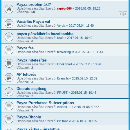
Payza problémák!?
Utolsó hozzászólás Szerző:
raptor666
«
2018.01.05. 15:23
Válaszok:
50
1
2
Vásárlás Payza-val
Utolsó hozzászólás Szerző:
Verda
«
2017.05.04. 11:40
payza pénzkikérés hazaibankba
Utolsó hozzászólás Szerző:
kraft
«
2017.01.15. 10:49
Válaszok:
6
Payza fee
Utolsó hozzászólás Szerző:
ferikekingus
«
2015.04.10. 11:33
Payza hitelesítés
Utolsó hozzászólás Szerző:
Dhokahai1
«
2015.02.26. 13:26
Válaszok:
2
AP feltörés
Utolsó hozzászólás Szerző:
Branzila
«
2015.02.10. 12:39
Válaszok:
3
Dispute segítség
Utolsó hozzászólás Szerző:
FRU5T
«
2015.01.15. 10:46
Válaszok:
2
Payza Purchased Subscriptions
Utolsó hozzászólás Szerző:
waleed12
«
2015.01.08. 07:43
Válaszok:
3
Payza-Bitcoin
Utolsó hozzászólás Szerző:
BitDroid
«
2014.10.30. 09:25
Payza kártya - újratöltve