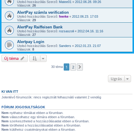
Utolsó hozzászólás Szerző:
Matee01
«
2012.06.28. 09:26
Válaszok:
26
AlertPay számla verification
Utolsó hozzászólás Szerző:
feerke
«
2012.06.23. 17:03
Válaszok:
29
AlertPay Raiffeisen Bank
Utolsó hozzászólás Szerző:
rozsaszoli
«
2012.04.16. 11:16
Válaszok:
27
Alertpay Login
Utolsó hozzászólás Szerző:
Sanders
«
2012.01.23. 21:07
Válaszok:
8
Új téma
1
2
Következő
30 téma
Ugrás
KI VAN ITT
Jelenlévő fórumozók: nincs regisztrált felhasználó valamint 2 vendég
FÓRUM JOGOSULTSÁGOK
Nem
nyithatsz témákat ebben a fórumban.
Nem
válaszolhatsz egy témára ebben a fórumban.
Nem
szerkesztheted a hozzászólásaidat ebben a fórumban.
Nem
törölheted a hozzászólásaidat ebben a fórumban.
Nem
küldhetsz csatolmányokat ebben a fórumban.